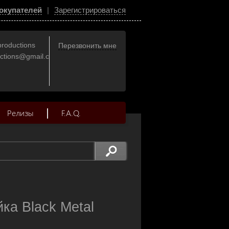
окупателей
|
Зарегистрироваться
productions
Перезвонить мне
uctions@gmail.com
Релизы
F.A.Q.
ка Black Metal