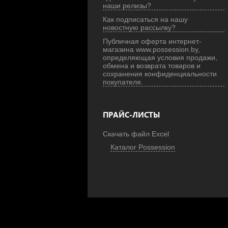
наши релизы?
Как подписаться на нашу
новостную рассылку?
Публичная оферта интернет-
магазина www.possession.by,
определяющая условия продажи,
обмена и возврата товаров и
сохранения конфиденциальности
покупателя.
ПРАЙС-ЛИСТЫ
Скачать файл Excel
Каталог Possession