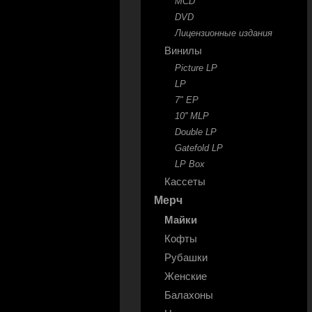
MCD
DVD
Лицензионные издания
Винилы
Picture LP
LP
7" EP
10'' MLP
Double LP
Gatefold LP
LP Box
Кассеты
Мерч
Майки
Кофты
Рубашки
Женские
Балахоны