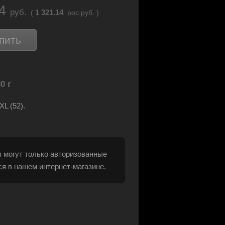
24
руб.
1 321.14
(
рос.руб. )
пить
0 г
XL (52).
 могут только авторизованные
ся
в нашем интернет-магазине.