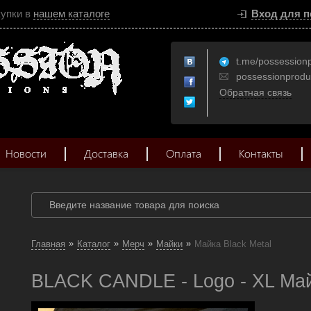
купки в
нашем каталоге
Вход для п
t.me/possession
possessionprod
Обратная связь
Новости
Доставка
Оплата
Контакты
»
»
»
»
Главная
Каталог
Мерч
Майки
Майка Black Metal
BLACK CANDLE - Logo - XL Май