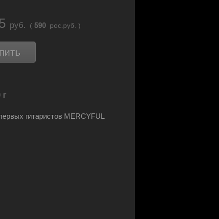
65
руб.
590
(
рос.руб. )
пить
 г
 первых гитаристов MERCYFUL