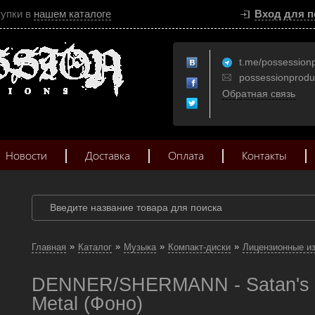
купки в
нашем каталоге
Вход для п
t.me/possession
possessionprod
Обратная связь
Новости
Доставка
Оплата
Контакты
»
»
»
»
Главная
Каталог
Музыка
Компакт-диски
Лицензионные и
DENNER/SHERMANN - Satan's
Metal (Фоно)