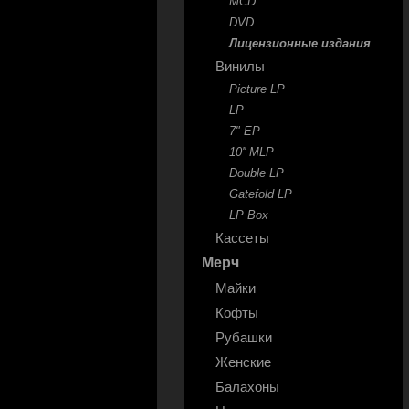
MCD
DVD
Лицензионные издания
Винилы
Picture LP
LP
7" EP
10'' MLP
Double LP
Gatefold LP
LP Box
Кассеты
Мерч
Майки
Кофты
Рубашки
Женские
Балахоны