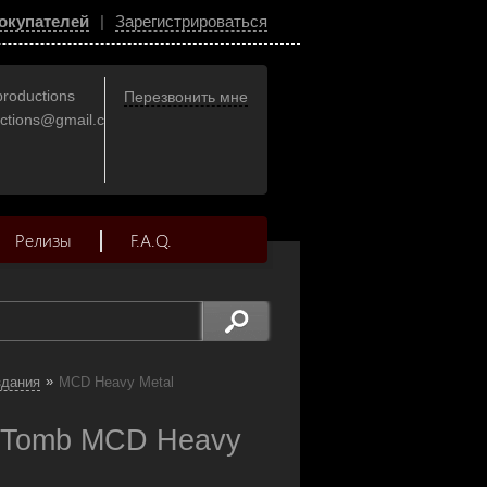
окупателей
|
Зарегистрироваться
productions
Перезвонить мне
uctions@gmail.com
Релизы
F.A.Q.
»
здания
MCD Heavy Metal
 Tomb MCD Heavy