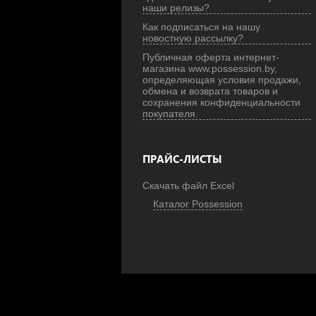
наши релизы?
Как подписаться на нашу
новостную рассылку?
Публичная оферта интернет-
магазина www.possession.by,
определяющая условия продажи,
обмена и возврата товаров и
сохранения конфиденциальности
покупателя.
ПРАЙС-ЛИСТЫ
Скачать файл Excel
Каталог Possession