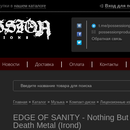
купки в
нашем каталоге
Вход для п
t.me/possession
possessionprod
Обратная связь
Новости
Доставка
Оплата
Контакты
»
»
»
»
Главная
Каталог
Музыка
Компакт-диски
Лицензионные и
EDGE OF SANITY - Nothing But
Death Metal (Irond)