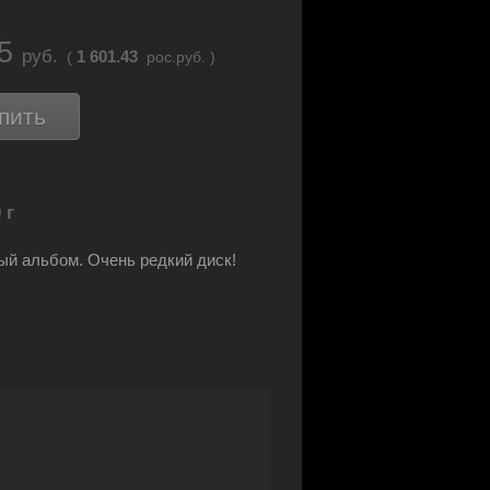
05
руб.
1 601.43
(
рос.руб. )
пить
 г
й альбом. Очень редкий диск!