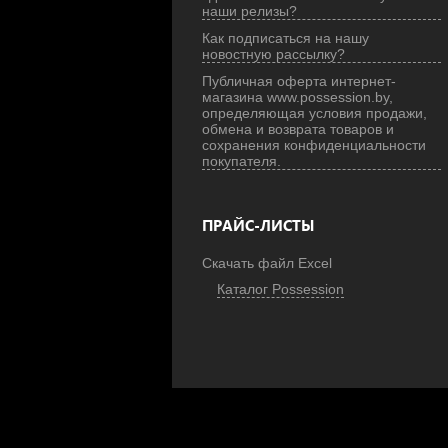
наши релизы?
Как подписаться на нашу
новостную рассылку?
Публичная оферта интернет-
магазина www.possession.by,
определяющая условия продажи,
обмена и возврата товаров и
сохранения конфиденциальности
покупателя.
ПРАЙС-ЛИСТЫ
Скачать файл Excel
Каталог Possession