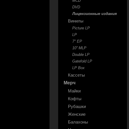
MCD
DVD
Лицензионные издания
Винилы
Picture LP
LP
7" EP
10'' MLP
Double LP
Gatefold LP
LP Box
Кассеты
Мерч
Майки
Кофты
Рубашки
Женские
Балахоны