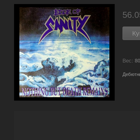
56.
Ку
Вес:
80
Дебютны