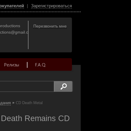
окупателей
|
Зарегистрироваться
productions
Перезвонить мне
uctions@gmail.com
Релизы
F.A.Q.
»
здания
CD Death Metal
 Death Remains CD