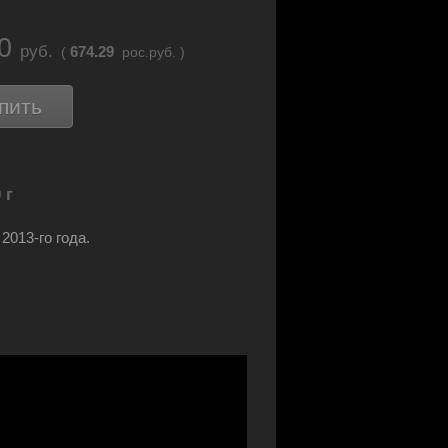
60
руб.
674.29
(
рос.руб. )
пить
 г
2013-го года.