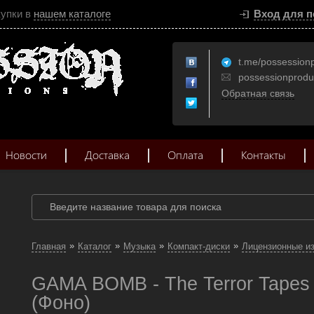
купки в
нашем каталоге
Вход для п
t.me/possession
possessionprod
Обратная связь
Новости
Доставка
Оплата
Контакты
»
»
»
»
Главная
Каталог
Музыка
Компакт-диски
Лицензионные и
GAMA BOMB - The Terror Tapes
(Фоно)