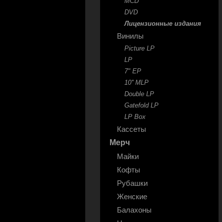
MCD
DVD
Лицензионные издания
Винилы
Picture LP
LP
7" EP
10'' MLP
Double LP
Gatefold LP
LP Box
Кассеты
Мерч
Майки
Кофты
Рубашки
Женские
Балахоны