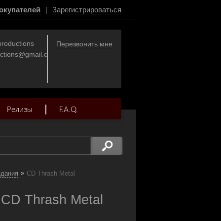
окупателей
|
Зарегистрироваться
productions
Перезвонить мне
uctions@gmail.com
Релизы
F.A.Q.
»
здания
CD Thrash Metal
 CD Thrash Metal