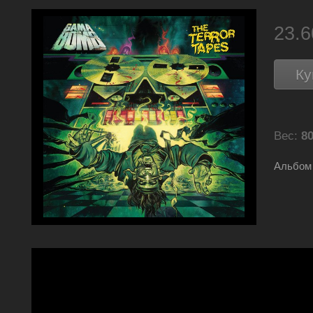
23.
Ку
Вес:
80
Альбом 