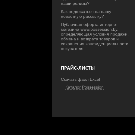
наши релизы?
Как подписаться на нашу
новостную рассылку?
Публичная оферта интернет-
магазина www.possession.by,
определяющая условия продажи,
обмена и возврата товаров и
сохранения конфиденциальности
покупателя.
ПРАЙС-ЛИСТЫ
Скачать файл Excel
Каталог Possession