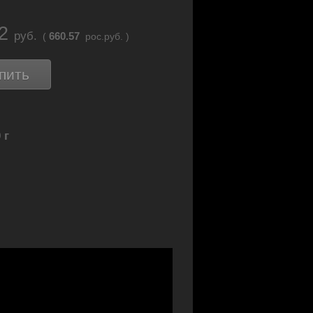
12
руб.
660.57
(
рос.руб. )
пить
 г