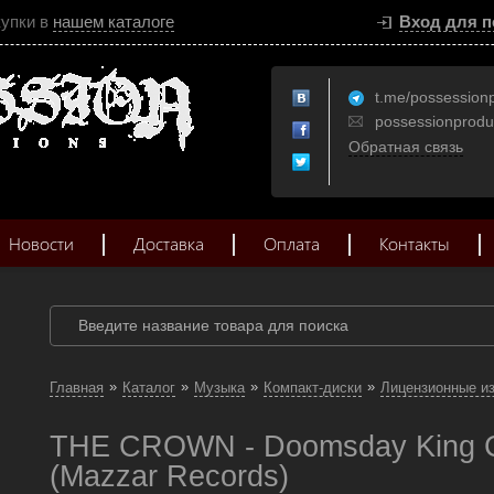
купки в
нашем каталоге
Вход для п
t.me/possession
possessionprod
Обратная связь
Новости
Доставка
Оплата
Контакты
»
»
»
»
Главная
Каталог
Музыка
Компакт-диски
Лицензионные и
THE CROWN - Doomsday King C
(Mazzar Records)