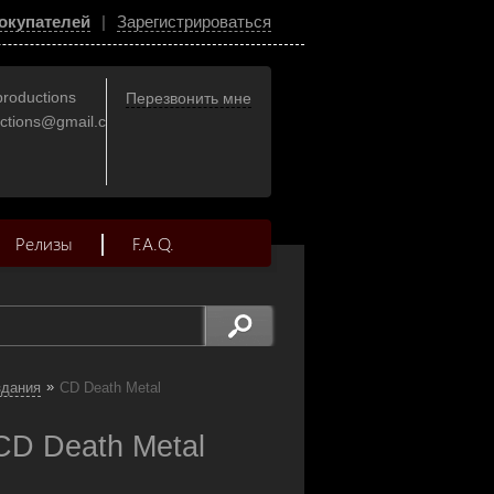
окупателей
|
Зарегистрироваться
productions
Перезвонить мне
uctions@gmail.com
Релизы
F.A.Q.
»
здания
CD Death Metal
D Death Metal