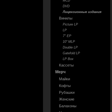
MCD
DVD
Лицензионные издания
Винилы
Picture LP
LP
7" EP
10'' MLP
Double LP
Gatefold LP
LP Box
Кассеты
Мерч
Майки
Кофты
Рубашки
Женские
Балахоны