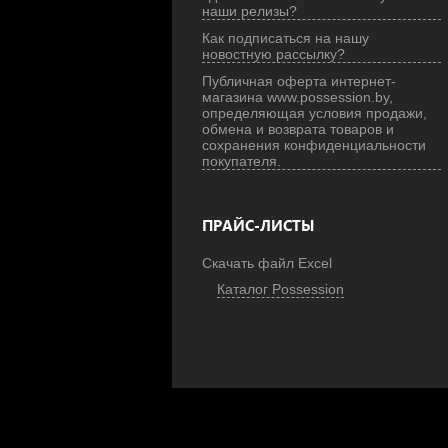
наши релизы?
Как подписаться на нашу
новостную рассылку?
Публичная оферта интернет-
магазина www.possession.by,
определяющая условия продажи,
обмена и возврата товаров и
сохранения конфиденциальности
покупателя.
ПРАЙС-ЛИСТЫ
Скачать файл Excel
Каталог Possession