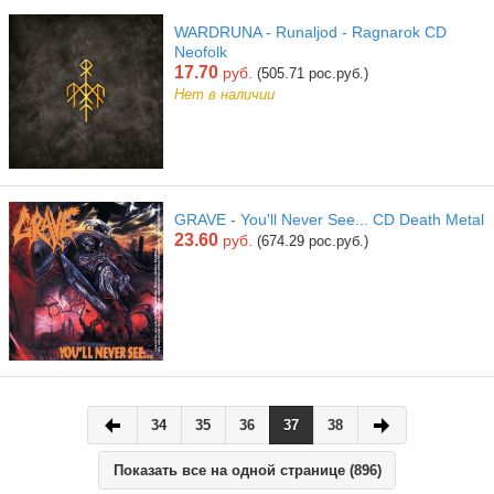
WARDRUNA - Runaljod - Ragnarok CD
Neofolk
17.70
руб.
(505.71 рос.руб.)
Нет в наличии
GRAVE - You'll Never See... CD Death Metal
23.60
руб.
(674.29 рос.руб.)
34
35
36
37
38
Показать все на одной странице (896)