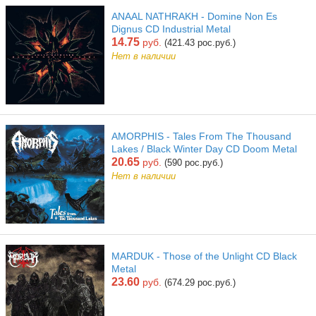
ANAAL NATHRAKH - Domine Non Es
Dignus CD Industrial Metal
14.75
руб.
(421.43 рос.руб.)
Нет в наличии
AMORPHIS - Tales From The Thousand
Lakes / Black Winter Day CD Doom Metal
20.65
руб.
(590 рос.руб.)
Нет в наличии
MARDUK - Those of the Unlight CD Black
Metal
23.60
руб.
(674.29 рос.руб.)