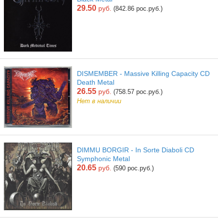
29.50
руб.
(842.86 рос.руб.)
DISMEMBER - Massive Killing Capacity CD
Death Metal
26.55
руб.
(758.57 рос.руб.)
Нет в наличии
DIMMU BORGIR - In Sorte Diaboli CD
Symphonic Metal
20.65
руб.
(590 рос.руб.)