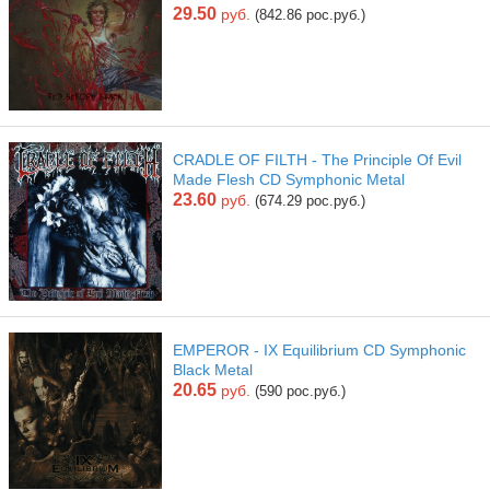
29.50
руб.
(842.86 рос.руб.)
CRADLE OF FILTH - The Principle Of Evil
Made Flesh CD Symphonic Metal
23.60
руб.
(674.29 рос.руб.)
EMPEROR - IX Equilibrium CD Symphonic
Black Metal
20.65
руб.
(590 рос.руб.)