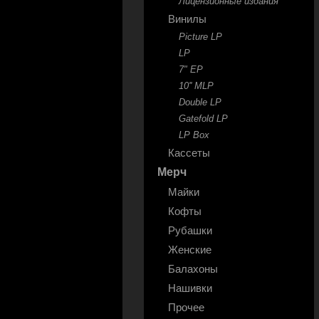
Лицензионные издания
Винилы
Picture LP
LP
7" EP
10'' MLP
Double LP
Gatefold LP
LP Box
Кассеты
Мерч
Майки
Кофты
Рубашки
Женские
Балахоны
Нашивки
Прочее