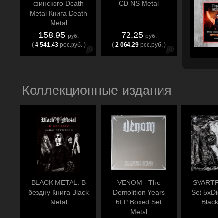
финского Death
CD NS Metal
Metal Книга Death
Metal
158.95
72.25
руб.
руб.
(
4 541.43
рос.руб. )
(
2 064.29
рос.руб. )
Коллекционные издания
BLACK METAL: В
VENOM - The
SVARTR
бездну Книга Black
Demolition Years
Set 5xDi
Metal
6LP Boxed Set
Black
Metal