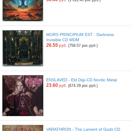
MORS PRINCIPIUM EST - Darkness
Invisible CD MDM
26.55
руб.
(758.57 рос.руб.)
ENSLAVED - Eld Digi-CD Nordic Metal
23.60
руб.
(674.29 рос.руб.)
VARATHRON - The Lament of Gods CD