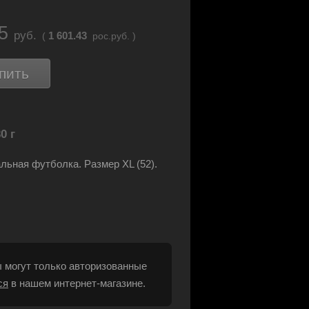
05
руб.
1 601.43
(
рос.руб. )
пить
0 г
ьная футболка. Размер XL (52).
 могут только авторизованные
ся
в нашем интернет-магазине.