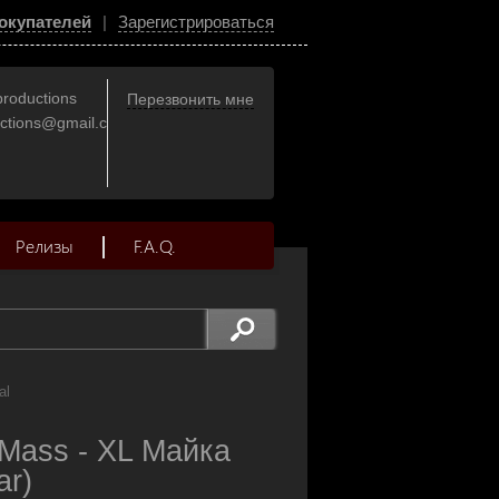
окупателей
|
Зарегистрироваться
productions
Перезвонить мне
uctions@gmail.com
Релизы
F.A.Q.
al
Mass - XL Майка
ar)