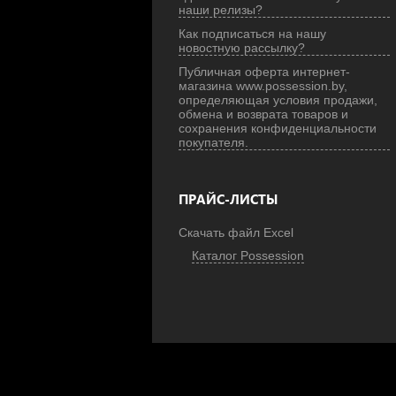
наши релизы?
Как подписаться на нашу
новостную рассылку?
Публичная оферта интернет-
магазина www.possession.by,
определяющая условия продажи,
обмена и возврата товаров и
сохранения конфиденциальности
покупателя.
ПРАЙС-ЛИСТЫ
Скачать файл Excel
Каталог Possession