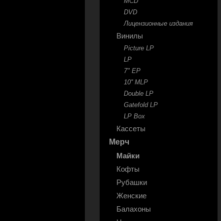
MCD
DVD
Лицензионные издания
Винилы
Picture LP
LP
7" EP
10'' MLP
Double LP
Gatefold LP
LP Box
Кассеты
Мерч
Майки
Кофты
Рубашки
Женские
Балахоны