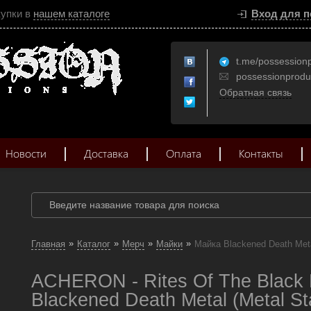
купки в
нашем каталоге
Вход для п
t.me/possession
possessionprod
Обратная связь
Новости
Доставка
Оплата
Контакты
»
»
»
»
Главная
Каталог
Мерч
Майки
Майка Blackened Death Met
ACHERON - Rites Of The Black 
Blackened Death Metal (Metal St