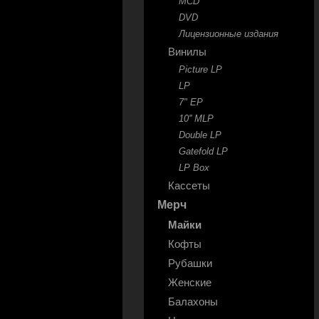
MCD
DVD
Лицензионные издания
Винилы
Picture LP
LP
7" EP
10'' MLP
Double LP
Gatefold LP
LP Box
Кассеты
Мерч
Майки
Кофты
Рубашки
Женские
Балахоны