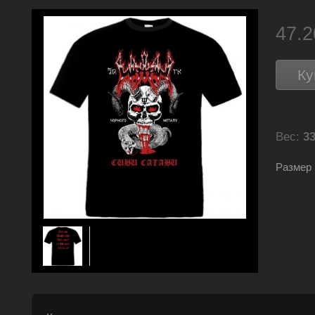
47.
Ку
Вес:
33
Размер 