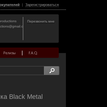
окупателей
|
Зарегистрироваться
productions
Перезвонить мне
uctions@gmail.com
Релизы
F.A.Q.
ка Black Metal