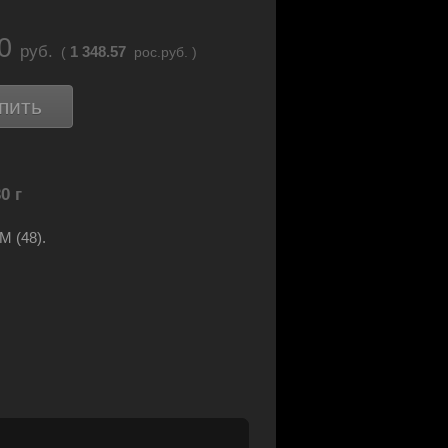
20
руб.
1 348.57
(
рос.руб. )
пить
0 г
M (48).