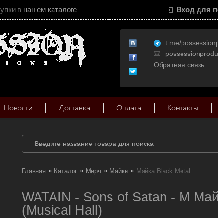
купки в
нашем каталоге
Вход для п
t.me/possession
possessionprod
Обратная связь
Новости
Доставка
Оплата
Контакты
»
»
»
»
Главная
Каталог
Мерч
Майки
Майка Black Metal
WATAIN - Sons of Satan - M Май
(Musical Hall)