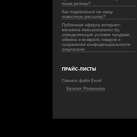
наши релизы?
Как подписаться на нашу
новостную рассылку?
Публичная оферта интернет-
магазина www.possession.by,
определяющая условия продажи,
обмена и возврата товаров и
сохранения конфиденциальности
покупателя.
ПРАЙС-ЛИСТЫ
Скачать файл Excel
Каталог Possession