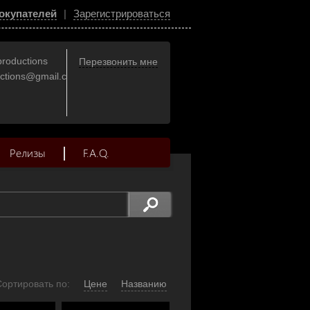
окупателей
|
Зарегистрироваться
productions
Перезвонить мне
uctions@gmail.com
Релизы
F.A.Q.
Сортировать по:
Цене
Названию