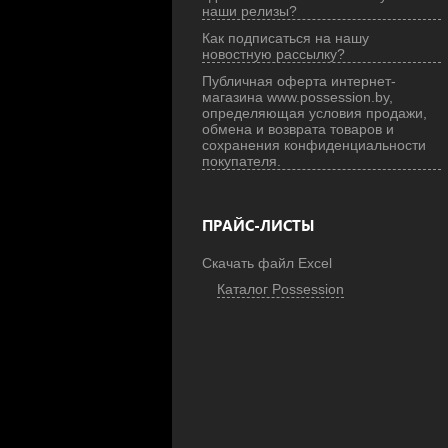
наши релизы?
Как подписаться на нашу
новостную рассылку?
Публичная оферта интернет-
магазина www.possession.by,
определяющая условия продажи,
обмена и возврата товаров и
сохранения конфиденциальности
покупателя.
ПРАЙС-ЛИСТЫ
Скачать файл Excel
Каталог Possession