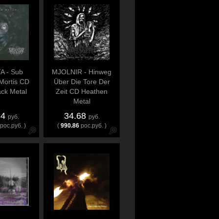
A - Sub
MJOLNIR - Hinweg
Mortis CD
Über Die Tore Der
ack Metal
Zeit CD Heathen
Metal
34
34.68
руб.
руб.
рос.руб. )
(
990.86
рос.руб. )