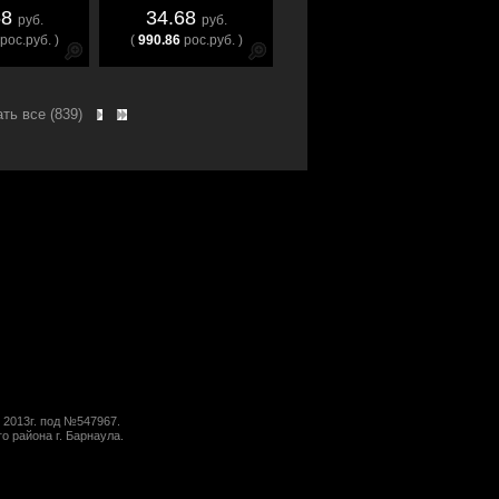
68
34.68
руб.
руб.
рос.руб. )
(
990.86
рос.руб. )
ть все (839)
 2013г. под №547967.
о района г. Барнаула.