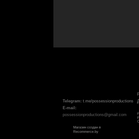
Telegram:
t.me/possessionproductions
E-mail:
И
possessionproductions@gmail.com
И
С
Магазин создан в
Recommerce.by