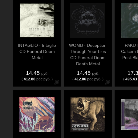
INTAGLIO - Intaglio
WOMB - Deception
PAKUT
CD Funeral Doom
Through Your Lies
Calcem 
Metal
CD Funeral Doom
Post-Bl
Death Metal
14.45
14.45
17.
руб.
руб.
(
412.86
рос.руб. )
(
412.86
рос.руб. )
(
495.43