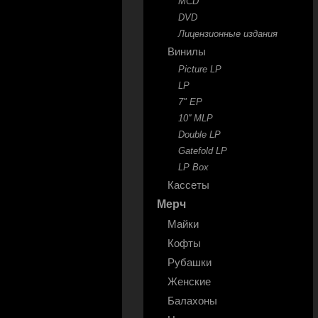
MCD
DVD
Лицензионные издания
Винилы
Picture LP
LP
7" EP
10'' MLP
Double LP
Gatefold LP
LP Box
Кассеты
Мерч
Майки
Кофты
Рубашки
Женские
Балахоны