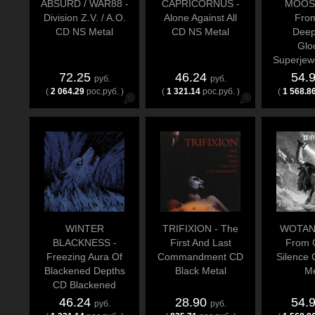
ABSURD / WAR88 -
CAPRICORNUS -
MOOS
Division Z.V. / A.O.
Alone Against All
Fro
CD NS Metal
CD NS Metal
Deep
Glo
Superjew
Heathe
72.25
46.24
54.
руб.
руб.
(
2 064.29
рос.руб. )
(
1 321.14
рос.руб. )
(
1 568.8
WINTER
TRIFIXION - The
WOTAN
BLACKNESS -
First And Last
From G
Freezing Aura Of
Commandment CD
Silence
Blackened Depths
Black Metal
Me
CD Blackened
Metal
46.24
28.90
54.
руб.
руб.