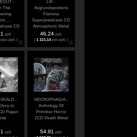
EGUT -
LIK -
m The
Avgrundspoetens
ening
Flamma
om...
Superjewelcase CD
elcase CD
Atmospheric Metal
n Metal
91
46.24
руб.
руб.
6
рос.руб. )
(
1 321.14
рос.руб. )
SKALD -
NECROPHAGIA -
lory to
Anthology Of
 CD Pagan
Primitive Horror
tal
2CD Death Metal
91
54.91
руб.
руб.