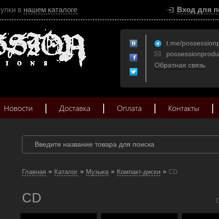
купки в
нашем каталоге
Вход для п
t.me/possession
possessionprod
Обратная связь
Новости
Доставка
Оплата
Контакты
»
»
»
»
Главная
Каталог
Музыка
Компакт-диски
CD
CD