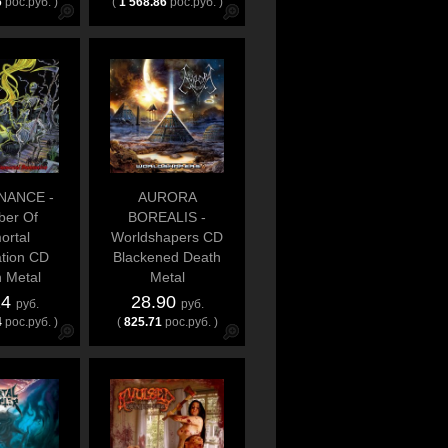
6
рос.руб. )
(
1 568.86
рос.руб. )
NANCE -
AURORA
er Of
BOREALIS -
ortal
Worldshapers CD
tion CD
Blackened Death
 Metal
Metal
24
28.90
руб.
руб.
4
рос.руб. )
(
825.71
рос.руб. )