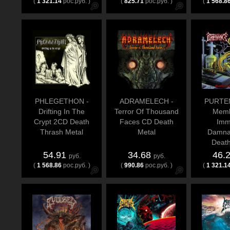
(
1 321.14
рос.руб. )
(
825.71
рос.руб. )
(
1 568.8
PHLEGETHON -
ADRAMELECH -
PURTE
Drifting In The
Terror Of Thousand
Memb
Crypt 2CD Death
Faces CD Death
Imm
Thrash Metal
Metal
Damna
Death
54.91
34.68
46.
руб.
руб.
(
1 568.86
рос.руб. )
(
990.86
рос.руб. )
(
1 321.1