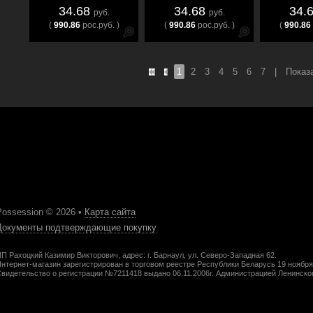
34.68
34.68
34.
руб.
руб.
(
990.86
рос.руб. )
(
990.86
рос.руб. )
(
990.86
1
2
3
4
5
6
7
|
Показа
Possession © 2026 •
Карта сайта
Документы подтверждающие покупку
П Рахоцкий Казимир Викторович, адрес: г. Барнаул, ул. Северо-Западная 62.
нтернет-магазин зарегистрирован в торговом реестре Республики Беларусь 19 ноября
видетельство о регистрации №7211418 выдано 06.11.2006г. Администрацией Ленинског