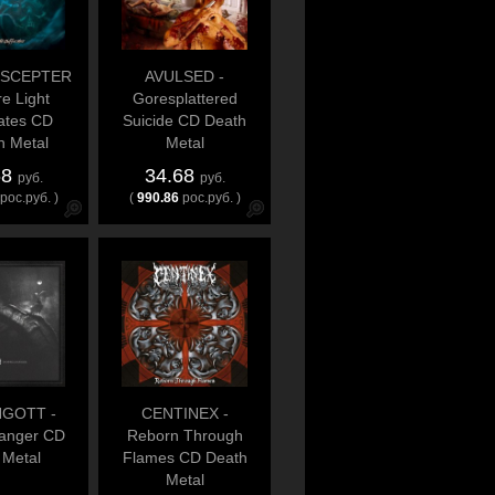
 SCEPTER
AVULSED -
e Light
Goresplattered
ates CD
Suicide CD Death
h Metal
Metal
68
34.68
руб.
руб.
рос.руб. )
(
990.86
рос.руб. )
GOTT -
CENTINEX -
anger CD
Reborn Through
 Metal
Flames CD Death
Metal