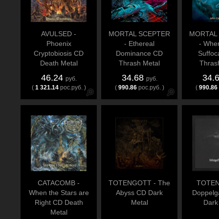
AVULSED -
MORTAL SCEPTER
MORTAL
Phoenix
- Ethereal
- Wher
Cryptobiosis CD
Dominance CD
Suffoc
Death Metal
Thrash Metal
Thras
46.24
34.68
34.
руб.
руб.
(
1 321.14
рос.руб. )
(
990.86
рос.руб. )
(
990.86
CATACOMB -
TOTENGOTT - The
TOTEN
When the Stars are
Abyss CD Dark
Doppelg
Right CD Death
Metal
Dark
Metal