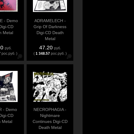
E - Demo
ADRAMELECH -
Digi-CD
Grip Of Darkness
h Metal
Digi-CD Death
Metal
20
47.20
руб.
руб.
7
рос.руб. )
(
1 348.57
рос.руб. )
 - Demo
NECROPHAGIA -
Digi-CD
Nightmare
 Metal
Continues Digi-CD
Death Metal