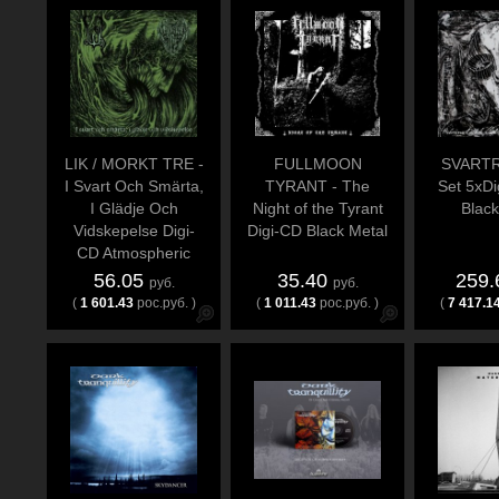
LIK / MORKT TRE -
FULLMOON
SVARTR
I Svart Och Smärta,
TYRANT - The
Set 5xDi
I Glädje Och
Night of the Tyrant
Black
Vidskepelse Digi-
Digi-CD Black Metal
CD Atmospheric
Metal
56.05
35.40
259
руб.
руб.
(
1 601.43
рос.руб. )
(
1 011.43
рос.руб. )
(
7 417.1