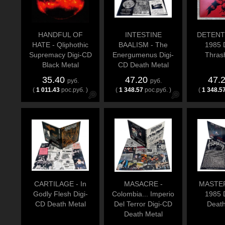
HANDFUL OF
INTESTINE
DETENT
HATE - Qliphothic
BAALISM - The
1985 
Supremacy Digi-CD
Energumenus Digi-
Thras
Black Metal
CD Death Metal
35.40
47.20
47.
руб.
руб.
(
1 011.43
рос.руб. )
(
1 348.57
рос.руб. )
(
1 348.5
CARTILAGE - In
MASACRE -
MASTER
Godly Flesh Digi-
Colombia... Imperio
1985 
CD Death Metal
Del Terror Digi-CD
Death
Death Metal