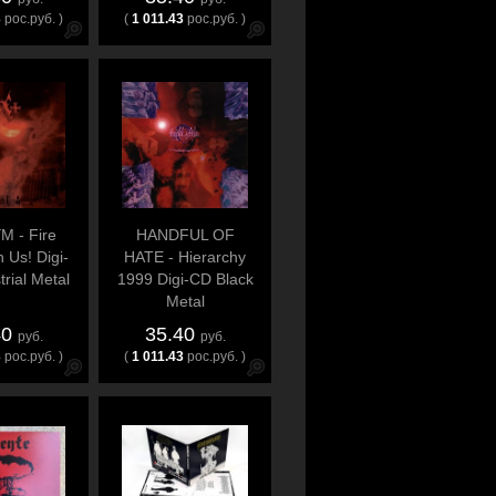
3
рос.руб. )
(
1 011.43
рос.руб. )
 - Fire
HANDFUL OF
 Us! Digi-
HATE - Hierarchy
rial Metal
1999 Digi-CD Black
Metal
40
35.40
руб.
руб.
3
рос.руб. )
(
1 011.43
рос.руб. )