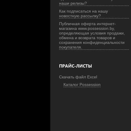
наши релизы?
Как подписаться на нашу
новостную рассылку?
Публичная оферта интернет-
магазина www.possession.by,
определяющая условия продажи,
обмена и возврата товаров и
сохранения конфиденциальности
покупателя.
ПРАЙС-ЛИСТЫ
Скачать файл Excel
Каталог Possession