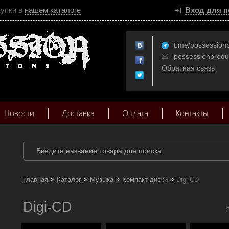
купки в
нашем каталоге
Вход для п
t.me/possession
possessionprod
Обратная связь
Новости
Доставка
Оплата
Контакты
»
»
»
»
Главная
Каталог
Музыка
Компакт-диски
Digi-CD
Digi-CD