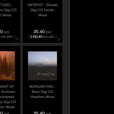
TUDO -
NIFROST - Briseld
sm Digi-CD
Digi-CD Nordic
e Metal
Metal
40
35.40
руб.
руб.
3
рос.руб. )
(
1 011.43
рос.руб. )
SHOP OF
BORGARTING -
 Archives
Beist Digi-CD
nchanted
Heathen Metal
hy Digi-CD
ic Metal
40
35.40
руб.
руб.