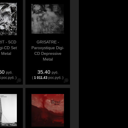
IT - 5CD
GRISATRE -
gi-CD Set
Paroxystique Digi-
 Metal
CD Depressive
Metal
.60
35.40
руб.
руб.
4
рос.руб. )
(
1 011.43
рос.руб. )