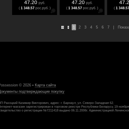
47.20
47.20
47.
руб.
руб.
(
1 348.57
рос.руб. )
(
1 348.57
рос.руб. )
(
1 348.5
1
2
3
4
5
6
7
|
Показа
Possession © 2026 •
Карта сайта
Документы подтверждающие покупку
П Рахоцкий Казимир Викторович, адрес: г. Барнаул, ул. Северо-Западная 62.
нтернет-магазин зарегистрирован в торговом реестре Республики Беларусь 19 ноября
видетельство о регистрации №7211418 выдано 06.11.2006г. Администрацией Ленинског