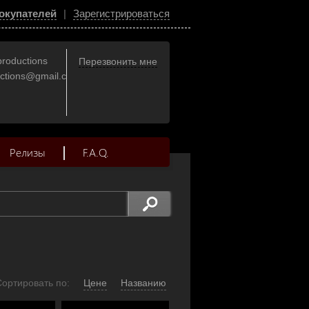
окупателей
|
Зарегистрироваться
productions
Перезвонить мне
uctions@gmail.com
Релизы
F.A.Q.
Сортировать по:
Цене
Названию