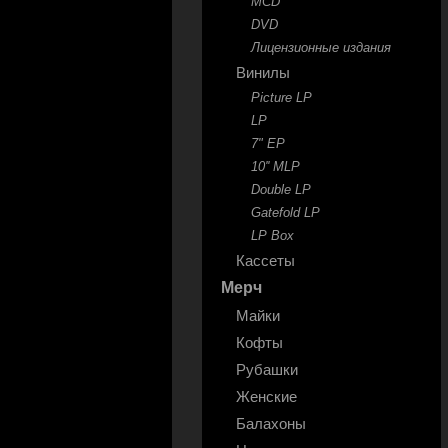
MCD
DVD
Лицензионные издания
Винилы
Picture LP
LP
7" EP
10'' MLP
Double LP
Gatefold LP
LP Box
Кассеты
Мерч
Майки
Кофты
Рубашки
Женские
Балахоны