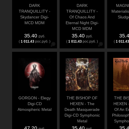
DARK
DARK
MAGNI
TRANQUILLITY -
TRANQUILLITY -
Materiali
Skydancer Digi-
Of Chaos And
Sludg
MCD MDM
Eternal Night Digi-
MCD MDM
35.40
35.40
35.
руб.
руб.
(
1 011.43
рос.руб. )
(
1 011.43
рос.руб. )
(
1 011.4
GORGON - Elegy
THE BISHOP OF
THE BI
Digi-CD
HEXEN - The
HEXEN -
Atmospheric Metal
Death Masquerade
Of An E
Digi-CD Symphonic
Philosop
Metal
Symphon
47.20
35.40
35.
руб.
руб.