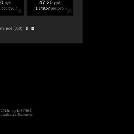
20
47.20
руб.
руб.
7
рос.руб. )
(
1 348.57
рос.руб. )
ть все (368)
 2013г. под №547967.
о района г. Барнаула.