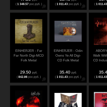
(
1 348.57
рос.руб. )
(
1 011.43
рос.руб. )
(
1 011.4
EINHERJER - Far
EINHERJER - Odin
ABORYM
Far North Digi-MCD
Owns Ye All Digi-
Walk With
Folk Metal
CD Folk Metal
CD Indust
29.50
35.40
35.
руб.
руб.
(
842.86
рос.руб. )
(
1 011.43
рос.руб. )
(
1 011.4