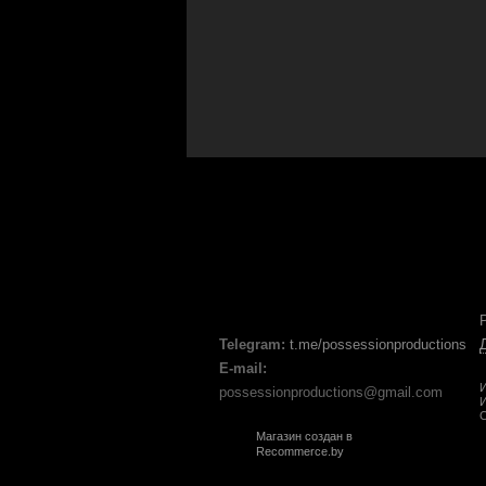
Telegram:
t.me/possessionproductions
E-mail:
И
possessionproductions@gmail.com
И
С
Магазин создан в
Recommerce.by