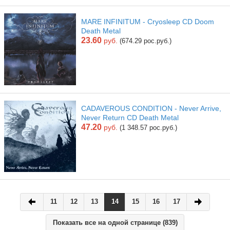
MARE INFINITUM - Cryosleep CD Doom
Death Metal
23.60
руб.
(674.29 рос.руб.)
CADAVEROUS CONDITION - Never Arrive,
Never Return CD Death Metal
47.20
руб.
(1 348.57 рос.руб.)
11
12
13
14
15
16
17
Показать все на одной странице (839)