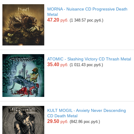
MORNA - Nuisance CD Progressive Death
Metal
47.20
руб.
(1 348.57 рос.руб.)
ATOMIC - Slashing Victory CD Thrash Metal
35.40
руб.
(1 011.43 рос.руб.)
KULT MOGIL - Anxiety Never Descending
CD Death Metal
29.50
руб.
(842.86 рос.руб.)