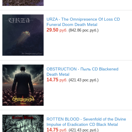
URZA - The Omnipresence Of Loss CD
Funeral Doom Death Metal
29.50
руб.
(842.86 рос.руб.)
OBSTRUCTION - Пыль CD Blackened
Death Metal
14.75
руб.
(421.43 рос.руб.)
ROTTEN BLOOD - Sevenfold of the Divine
Impulse of Eradication CD Black Metal
14.75
руб.
(421.43 рос.руб.)