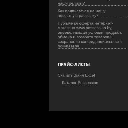
наши релизы?
Как подписаться на нашу
новостную рассылку?
Публичная оферта интернет-
магазина www.possession.by,
определяющая условия продажи,
обмена и возврата товаров и
сохранения конфиденциальности
покупателя.
ПРАЙС-ЛИСТЫ
Скачать файл Excel
Каталог Possession