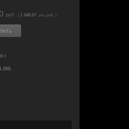
20
руб.
1 348.57
(
рос.руб. )
пить
0 г
 (50).