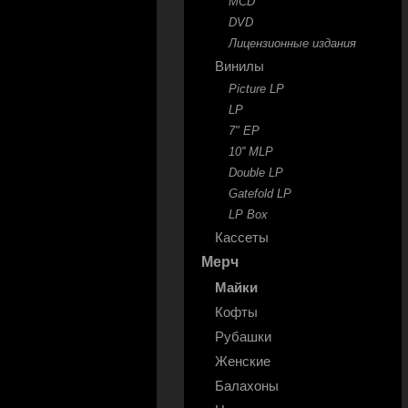
MCD
DVD
Лицензионные издания
Винилы
Picture LP
LP
7" EP
10'' MLP
Double LP
Gatefold LP
LP Box
Кассеты
Мерч
Майки
Кофты
Рубашки
Женские
Балахоны