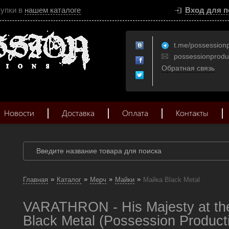
купки в
нашем каталоге
Вход для п
t.me/possession
possessionprod
Обратная связь
Новости
Доставка
Оплата
Контакты
»
»
»
»
Главная
Каталог
Мерч
Майки
Майка Black Metal
VARATHRON - His Majesty at th
Black Metal (Possession Product