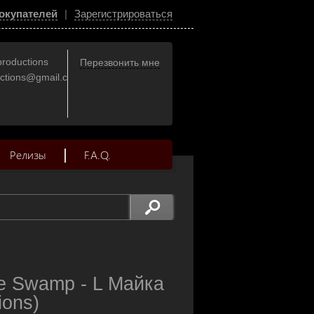
окупателей
|
Зарегистрироваться
productions
Перезвонить мне
uctions@gmail.com
Релизы
F.A.Q.
e Swamp - L Майка
ions)