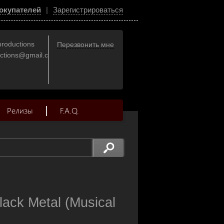
окупателей
|
Зарегистрироваться
productions
Перезвонить мне
uctions@gmail.com
Релизы
F.A.Q.
ack Metal (Musical