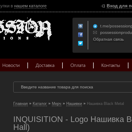
купки в
нашем каталоге
Вход для п
t.me/possession
possessionprod
Обратная связь
Новости
Доставка
Оплата
Контакты
»
»
»
»
Главная
Каталог
Мерч
Нашивки
Нашивка Black Metal
INQUISITION - Logo Нашивка Bl
Hall)