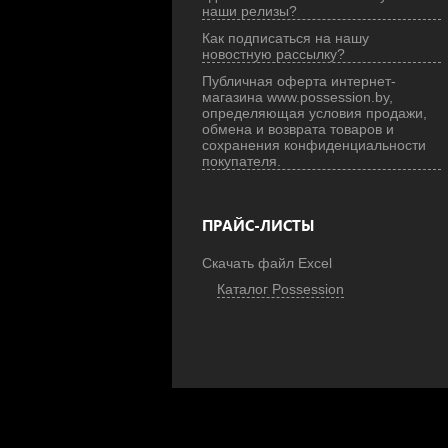
наши релизы?
Как подписаться на нашу
новостную рассылку?
Публичная оферта интернет-
магазина www.possession.by,
определяющая условия продажи,
обмена и возврата товаров и
сохранения конфиденциальности
покупателя.
ПРАЙС-ЛИСТЫ
Скачать файл Excel
Каталог Possession