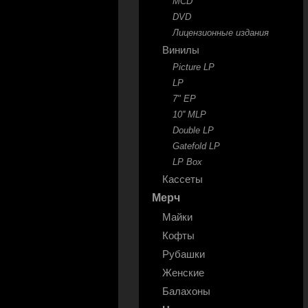
MCD
DVD
Лицензионные издания
Винилы
Picture LP
LP
7" EP
10'' MLP
Double LP
Gatefold LP
LP Box
Кассеты
Мерч
Майки
Кофты
Рубашки
Женские
Балахоны