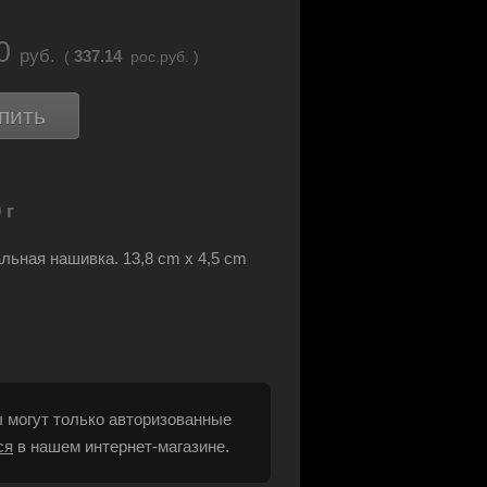
80
руб.
337.14
(
рос.руб. )
пить
 г
ьная нашивка. 13,8 cm x 4,5 cm
 могут только авторизованные
ся
в нашем интернет-магазине.