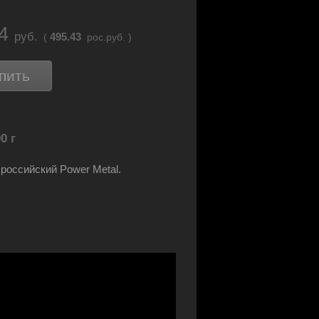
34
руб.
495.43
(
рос.руб. )
пить
0 г
российский Power Metal.