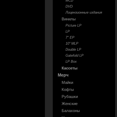
MCD
DVD
Лицензионные издания
Винилы
Picture LP
LP
7" EP
10'' MLP
Double LP
Gatefold LP
LP Box
Кассеты
Мерч
Майки
Кофты
Рубашки
Женские
Балахоны