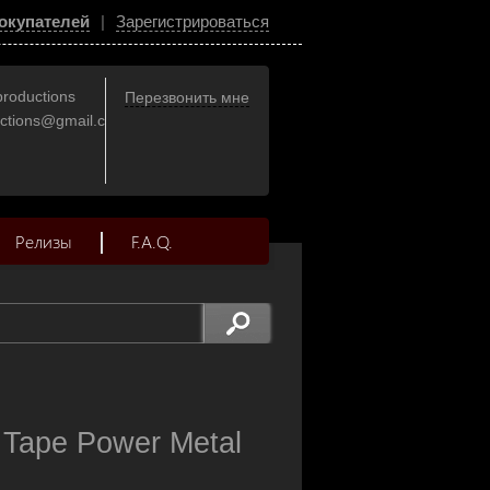
окупателей
|
Зарегистрироваться
productions
Перезвонить мне
uctions@gmail.com
Релизы
F.A.Q.
Tape Power Metal