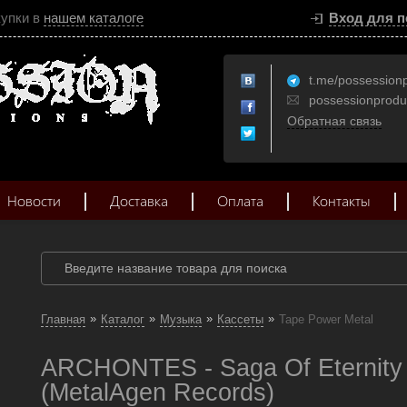
купки в
нашем каталоге
Вход для п
t.me/possession
possessionprod
Обратная связь
Новости
Доставка
Оплата
Контакты
»
»
»
»
Главная
Каталог
Музыка
Кассеты
Tape Power Metal
ARCHONTES - Saga Of Eternity 
(MetalAgen Records)