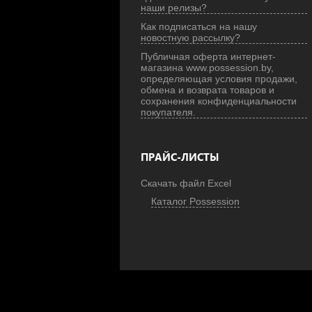
наши релизы?
Как подписаться на нашу
новостную рассылку?
Публичная оферта интернет-
магазина www.possession.by,
определяющая условия продажи,
обмена и возврата товаров и
сохранения конфиденциальности
покупателя.
ПРАЙС-ЛИСТЫ
Скачать файл Excel
Каталог Possession