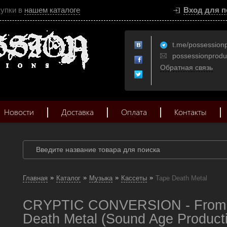
купки в
нашем каталоге
Вход для п
t.me/possession
possessionprod
Обратная связь
Новости
Доставка
Оплата
Контакты
»
»
»
»
Главная
Каталог
Музыка
Кассеты
Tape Death Metal
CRYPTIC CONVERSION - From T
Death Metal (Sound Age Product