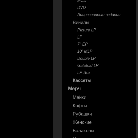
MCD
DVD
Лицензионные издания
Винилы
Picture LP
LP
7" EP
10'' MLP
Double LP
Gatefold LP
LP Box
Кассеты
Мерч
Майки
Кофты
Рубашки
Женские
Балахоны