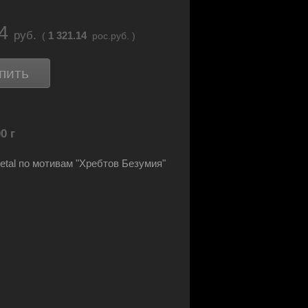
24
руб.
1 321.14
(
рос.руб. )
пить
0 г
etal по мотивам "Хребтов Безумия"