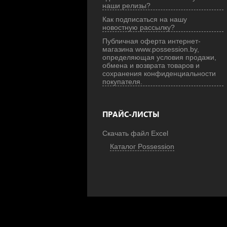
наши релизы?
Как подписаться на нашу
новостную рассылку?
Публичная оферта интернет-
магазина www.possession.by,
определяющая условия продажи,
обмена и возврата товаров и
сохранения конфиденциальности
покупателя.
ПРАЙС-ЛИСТЫ
Скачать файл Excel
Каталог Possession