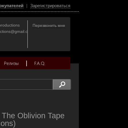
окупателей
|
Зарегистрироваться
productions
Перезвонить мне
uctions@gmail.com
Релизы
F.A.Q.
he Oblivion Tape
ions)