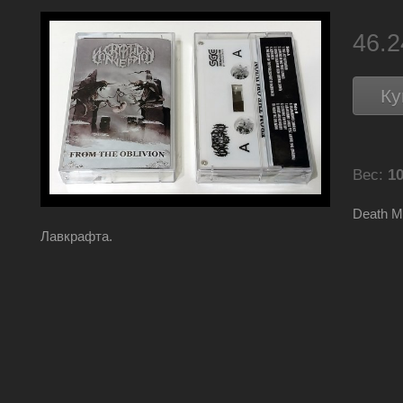
46.
Ку
Вес:
10
Death M
Лавкрафта.