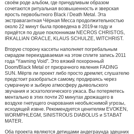
своём роде альбом, где причудливым образом
сочетаются ритуальная возвышенность и зверская
ярость первобытного Black / Death Metal. Эта
экстравагантная Чёрная Месса продолжительностью
около 22 минут была проведена в 2019-м году и
придётся по душе поклонникам NECROS CHRISTOS,
IRKALLIAN ORACLE, KLAUS SCHULZE, WITCHRIST.
Вторую сторону кассеты наполняет погребальным
смрадом переиздаваемая на этом сплите запись 2011
года “Yawning Void”. Это вязкий похоронный
Doom/Black Metal от призрачного явления FADING
SUN. Мёртв ли проект либо просто дремлет, слушателю
предстоит разобраться самому, продираясь через
сумрачную и зыбкую атмосферу дьявольского
звучания и эсхатологического ужаса. Вы потеряетесь
ментально в этих почти 20 минутах дрожащего в
воздухе гнетущего очарования необъяснимой угрозы,
исходящей извне. Рекомендуется ценителям EVOKEN,
WORMPHLEGM, SINISTROUS DIABOLUS и STABAT
MATER.
Оба проекта являются детищами андеграунда здешних