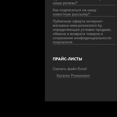
наши релизы?
Как подписаться на нашу
новостную рассылку?
Публичная оферта интернет-
магазина www.possession.by,
определяющая условия продажи,
обмена и возврата товаров и
сохранения конфиденциальности
покупателя.
ПРАЙС-ЛИСТЫ
Скачать файл Excel
Каталог Possession