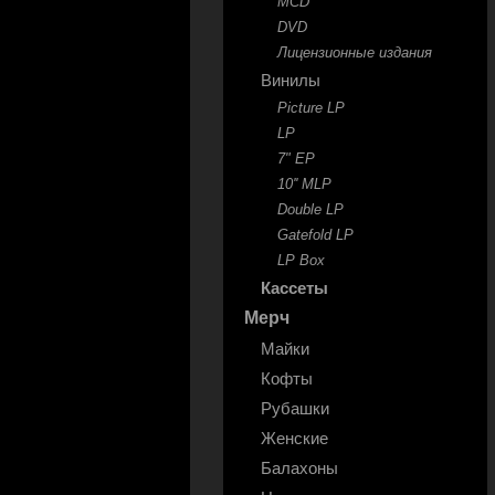
MCD
DVD
Лицензионные издания
Винилы
Picture LP
LP
7" EP
10'' MLP
Double LP
Gatefold LP
LP Box
Кассеты
Мерч
Майки
Кофты
Рубашки
Женские
Балахоны