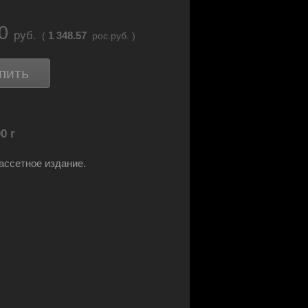
20
руб.
1 348.57
(
рос.руб. )
пить
0 г
ассетное издание.