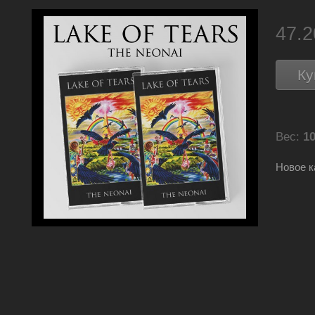
47.
Ку
Вес:
10
Новое к