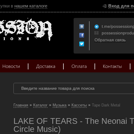
купки в
нашем каталоге
Вход для п
t.me/possession
possessionprod
Обратная связь
Новости
Доставка
Оплата
Контакты
»
»
»
»
Главная
Каталог
Музыка
Кассеты
Tape Dark Metal
LAKE OF TEARS - The Neonai Ta
Circle Music)