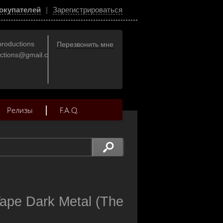
окупателей
|
Зарегистрироваться
productions
Перезвонить мне
uctions@gmail.com
Релизы
F.A.Q.
pe Dark Metal (The