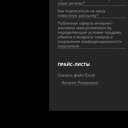
наши релизы?
Как подписаться на нашу
новостную рассылку?
Публичная оферта интернет-
магазина www.possession.by,
определяющая условия продажи,
обмена и возврата товаров и
сохранения конфиденциальности
покупателя.
ПРАЙС-ЛИСТЫ
Скачать файл Excel
Каталог Possession