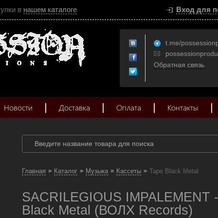
купки в
нашем каталоге
Вход для п
t.me/possession
possessionprod
Обратная связь
Новости
Доставка
Оплата
Контакты
»
»
»
»
Главная
Каталог
Музыка
Кассеты
Tape Black Metal
SACRILEGIOUS IMPALEMENT - 
Black Metal (ВОЛХ Records)