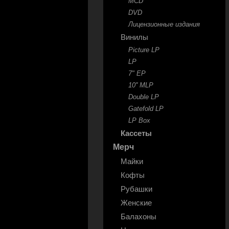
MCD
DVD
Лицензионные издания
Винилы
Picture LP
LP
7" EP
10'' MLP
Double LP
Gatefold LP
LP Box
Кассеты
Мерч
Майки
Кофты
Рубашки
Женские
Балахоны