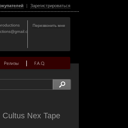
окупателей
|
Зарегистрироваться
productions
Перезвонить мне
uctions@gmail.com
Релизы
F.A.Q.
Cultus Nex Tape