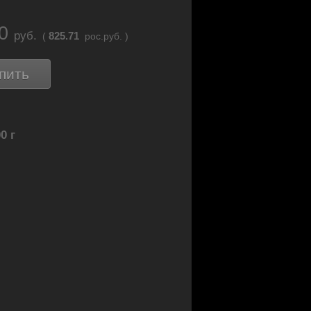
90
руб.
825.71
(
рос.руб. )
пить
0 г