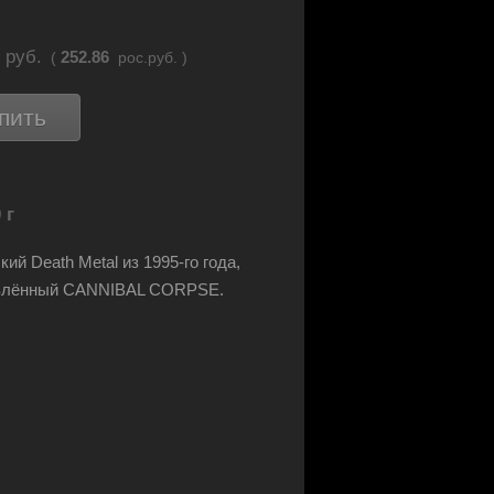
5
руб.
252.86
(
рос.руб. )
пить
 г
кий Death Metal из 1995-го года,
влённый CANNIBAL CORPSE.