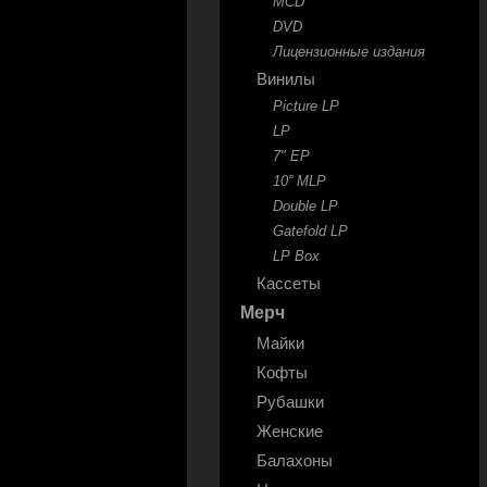
MCD
DVD
Лицензионные издания
Винилы
Picture LP
LP
7" EP
10'' MLP
Double LP
Gatefold LP
LP Box
Кассеты
Мерч
Майки
Кофты
Рубашки
Женские
Балахоны