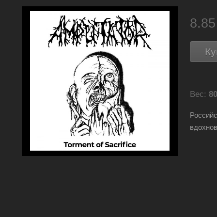
8.8
Ку
Вес:
80
Российс
вдохно