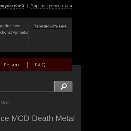
окупателей
|
Зарегистрироваться
productions
Перезвонить мне
uctions@gmail.com
Релизы
F.A.Q.
 Metal
ice MCD Death Metal