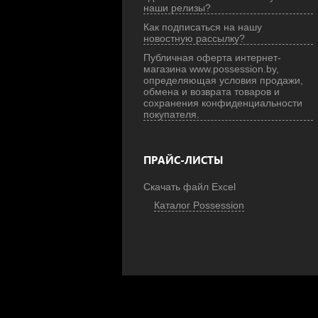
наши релизы?
Как подписаться на нашу
новостную рассылку?
Публичная оферта интернет-
магазина www.possession.by,
определяющая условия продажи,
обмена и возврата товаров и
сохранения конфиденциальности
покупателя.
ПРАЙС-ЛИСТЫ
Скачать файл Excel
Каталог Possession