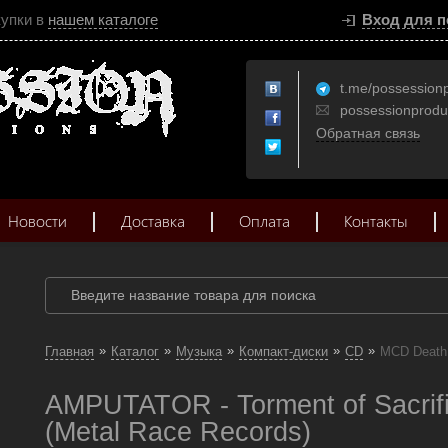
купки в
нашем каталоге
Вход для п
t.me/possession
possessionprod
Обратная связь
Новости
Доставка
Оплата
Контакты
»
»
»
»
»
Главная
Каталог
Музыка
Компакт-диски
CD
MCD Death
AMPUTATOR - Torment of Sacrif
(Metal Race Records)