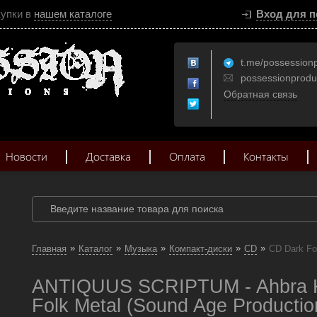
купки в
нашем каталоге
Вход для п
t.me/possession
possessionprod
Обратная связь
Новости
Доставка
Оплата
Контакты
»
»
»
»
»
Главная
Каталог
Музыка
Компакт-диски
CD
CD Dark Fo
ANTIQUUS SCRIPTUM - Ahbra 
Folk Metal (Sound Age Productio