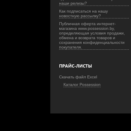
наши релизы?
Как подписаться на нашу
новостную рассылку?
Публичная оферта интернет-
магазина www.possession.by,
определяющая условия продажи,
обмена и возврата товаров и
сохранения конфиденциальности
покупателя.
ПРАЙС-ЛИСТЫ
Скачать файл Excel
Каталог Possession