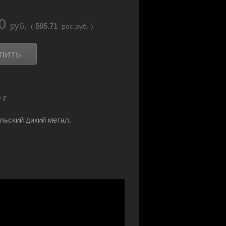
70
руб.
505.71
(
рос.руб. )
пить
 г
льский дикий метал.