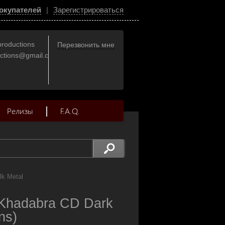
окупателей
|
Зарегистрироваться
productions
Перезвонить мне
uctions@gmail.com
Релизы
F.A.Q.
lk Metal
Khadabra CD Dark
ns)