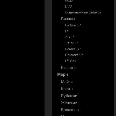
MCD
DVD
Лицензионные издания
Винилы
Picture LP
LP
7" EP
10'' MLP
Double LP
Gatefold LP
LP Box
Кассеты
Мерч
Майки
Кофты
Рубашки
Женские
Балахоны