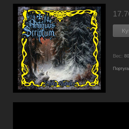
17.
Ку
Вес:
80
Португа