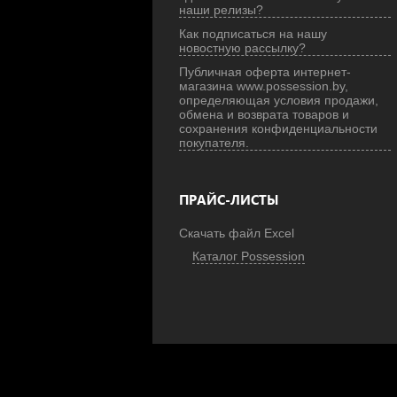
наши релизы?
Как подписаться на нашу
новостную рассылку?
Публичная оферта интернет-
магазина www.possession.by,
определяющая условия продажи,
обмена и возврата товаров и
сохранения конфиденциальности
покупателя.
ПРАЙС-ЛИСТЫ
Скачать файл Excel
Каталог Possession