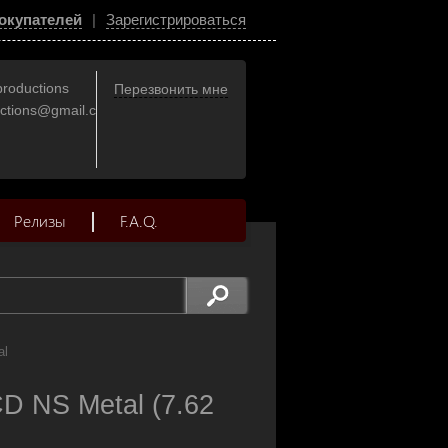
окупателей
|
Зарегистрироваться
productions
Перезвонить мне
uctions@gmail.com
Релизы
F.A.Q.
al
 NS Metal (7.62