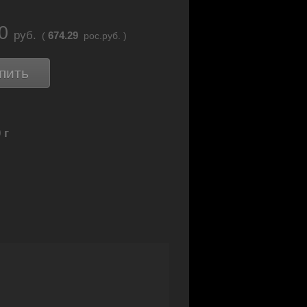
60
руб.
674.29
(
рос.руб. )
пить
 г