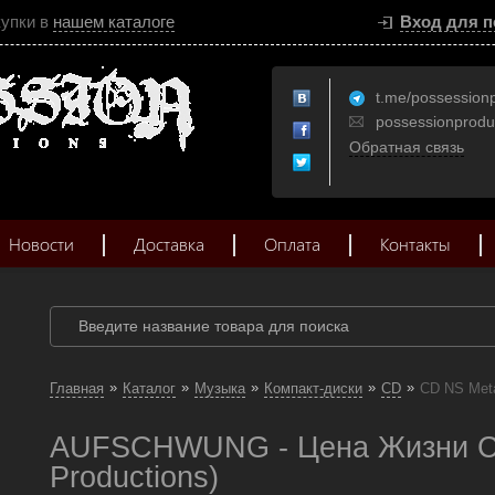
купки в
нашем каталоге
Вход для п
t.me/possession
possessionprod
Обратная связь
Новости
Доставка
Оплата
Контакты
»
»
»
»
»
Главная
Каталог
Музыка
Компакт-диски
CD
CD NS Met
AUFSCHWUNG - Цена Жизни CD
Productions)