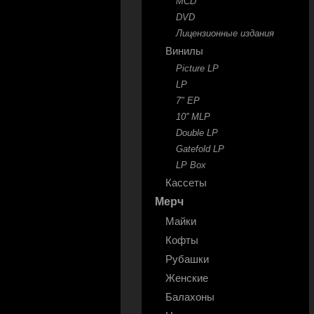
MCD
DVD
Лицензионные издания
Винилы
Picture LP
LP
7" EP
10'' MLP
Double LP
Gatefold LP
LP Box
Кассеты
Мерч
Майки
Кофты
Рубашки
Женские
Балахоны