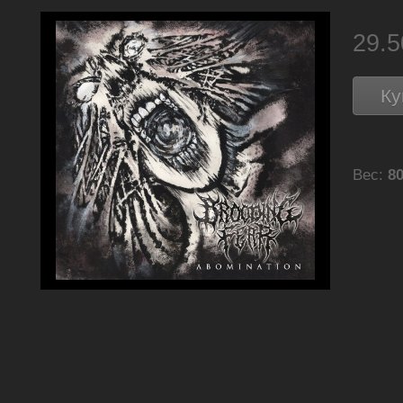
29.
Ку
Вес:
80