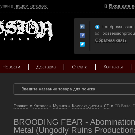
купки в
нашем каталоге
Вход для п
t.me/possession
possessionprod
Обратная связь
Новости
Доставка
Оплата
Контакты
»
»
»
»
»
Главная
Каталог
Музыка
Компакт-диски
CD
CD Brutal 
BROODING FEAR - Abomination 
Metal (Ungodly Ruins Production