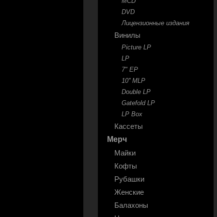
MCD
DVD
Лицензионные издания
Винилы
Picture LP
LP
7" EP
10'' MLP
Double LP
Gatefold LP
LP Box
Кассеты
Мерч
Майки
Кофты
Рубашки
Женские
Балахоны