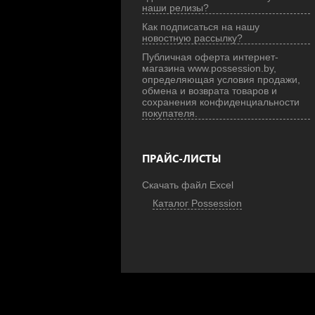
наши релизы?
Как подписаться на нашу
новостную рассылку?
Публичная оферта интернет-
магазина www.possession.by,
определяющая условия продажи,
обмена и возврата товаров и
сохранения конфиденциальности
покупателя.
ПРАЙС-ЛИСТЫ
Скачать файл Excel
Каталог Possession