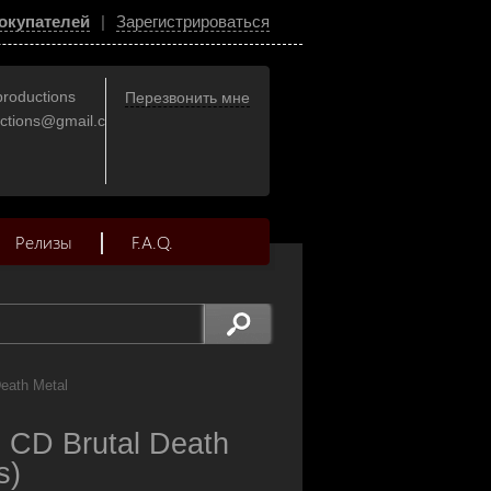
окупателей
|
Зарегистрироваться
productions
Перезвонить мне
uctions@gmail.com
Релизы
F.A.Q.
Death Metal
CD Brutal Death
s)