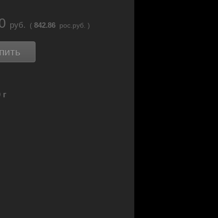
50
руб.
842.86
(
рос.руб. )
пить
 г