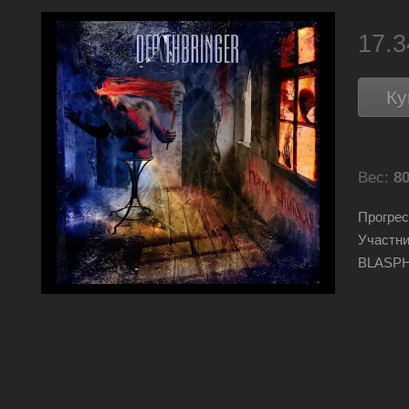
17.
Ку
Вес:
80
Прогрес
Участн
BLASP