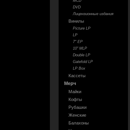
MCD
DVD
Лицензионные издания
Винилы
Picture LP
LP
7" EP
10'' MLP
Double LP
Gatefold LP
LP Box
Кассеты
Мерч
Майки
Кофты
Рубашки
Женские
Балахоны