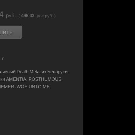
34
руб.
495.43
(
рос.руб. )
пить
 г
сивный Death Metal из Беларуси.
ики AMENTIA, POSTHUMOUS
HEMER, WOE UNTO ME.