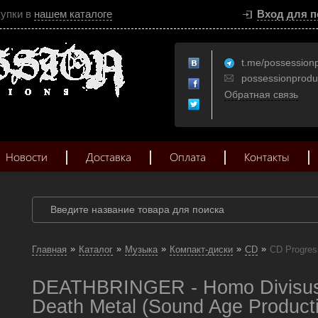
купки в
нашем каталоге
Вход для п
t.me/possession
possessionprod
Обратная связь
Новости
Доставка
Оплата
Контакты
»
»
»
»
»
Главная
Каталог
Музыка
Компакт-диски
CD
CD Progres
DEATHBRINGER - Homo Divisus
Death Metal (Sound Age Product