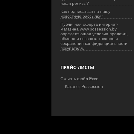
наши релизы?
Как подписаться на нашу
новостную рассылку?
Публичная оферта интернет-
магазина www.possession.by,
определяющая условия продажи,
обмена и возврата товаров и
сохранения конфиденциальности
покупателя.
ПРАЙС-ЛИСТЫ
Скачать файл Excel
Каталог Possession