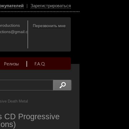
окупателей
|
Зарегистрироваться
productions
Перезвонить мне
uctions@gmail.com
Релизы
F.A.Q.
sive Death Metal
 CD Progressive
ions)