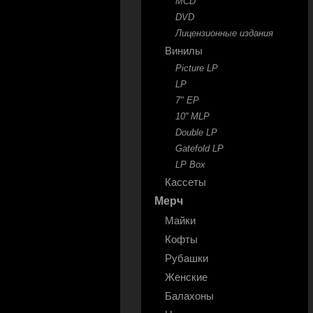
MCD
DVD
Лицензионные издания
Винилы
Picture LP
LP
7" EP
10'' MLP
Double LP
Gatefold LP
LP Box
Кассеты
Мерч
Майки
Кофты
Рубашки
Женские
Балахоны