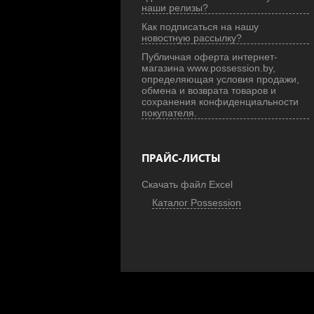
наши релизы?
Как подписаться на нашу
новостную рассылку?
Публичная оферта интернет-
магазина www.possession.by,
определяющая условия продажи,
обмена и возврата товаров и
сохранения конфиденциальности
покупателя.
ПРАЙС-ЛИСТЫ
Скачать файл Excel
Каталог Possession