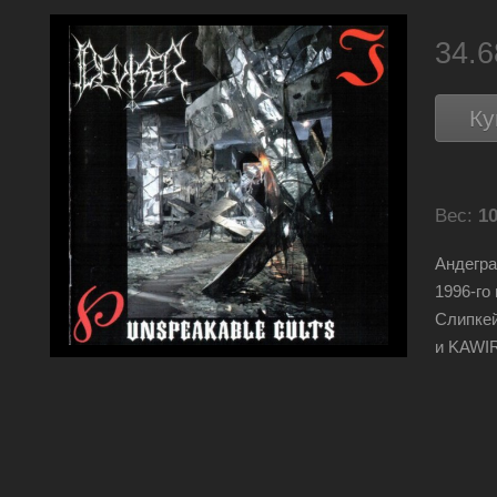
34.
Ку
Вес:
10
Андегра
1996-го
Слипке
и KAWIR