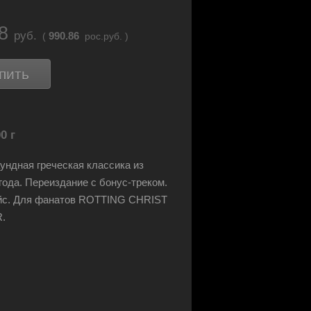
68
руб.
990.86
(
рос.руб. )
пить
0 г
ундная греческая классика из
 года. Переиздание с бонус-треком.
йс. Для фанатов ROTTING CHRIST
.