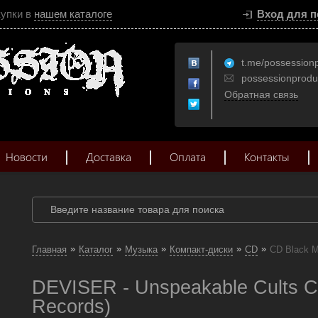
купки в
нашем каталоге
Вход для п
t.me/possession
possessionprod
Обратная связь
Новости
Доставка
Оплата
Контакты
»
»
»
»
»
Главная
Каталог
Музыка
Компакт-диски
CD
CD Black M
DEVISER - Unspeakable Cults CD
Records)