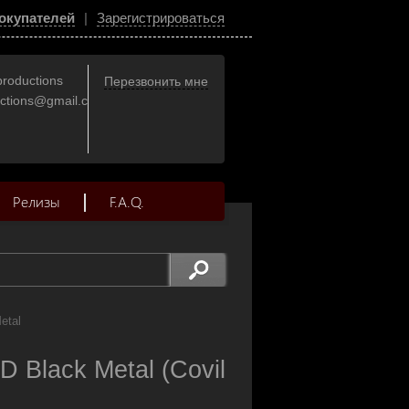
окупателей
|
Зарегистрироваться
productions
Перезвонить мне
uctions@gmail.com
Релизы
F.A.Q.
etal
 Black Metal (Covil