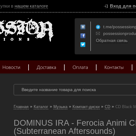
купки в
нашем каталоге
Вход для п
t.me/possession
possessionprod
Обратная связь
Новости
Доставка
Оплата
Контакты
»
»
»
»
»
Главная
Каталог
Музыка
Компакт-диски
CD
CD Black M
DOMINUS IRA - Ferocia Animi C
(Subterranean Aftersounds)