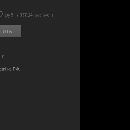
80
руб.
337.14
(
рос.руб. )
пить
 г
tal из РФ.