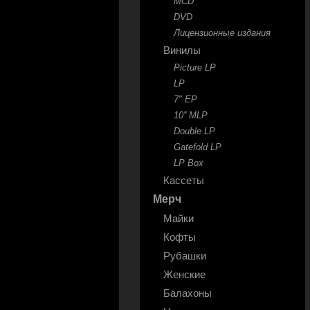
MCD
DVD
Лицензионные издания
Винилы
Picture LP
LP
7" EP
10'' MLP
Double LP
Gatefold LP
LP Box
Кассеты
Мерч
Майки
Кофты
Рубашки
Женские
Балахоны