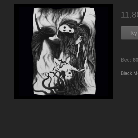
11.
Ку
Вес:
80
Black Me