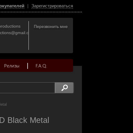
окупателей
|
Зарегистрироваться
productions
Перезвонить мне
uctions@gmail.com
Релизы
F.A.Q.
etal
D Black Metal