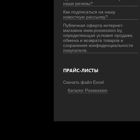
наши релизы?
Как подписаться на нашу
новостную рассылку?
Публичная оферта интернет-
магазина www.possession.by,
определяющая условия продажи,
обмена и возврата товаров и
сохранения конфиденциальности
покупателя.
ПРАЙС-ЛИСТЫ
Скачать файл Excel
Каталог Possession