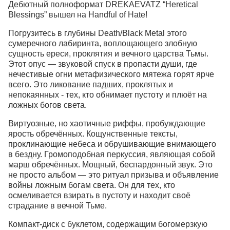
Дебютный полноформат DREKAEVATZ “Heretical
Blessings” вышел на Handful of Hate!
Погрузитесь в глубины Death/Black Metal этого
сумеречного лабиринта, воплощающего злобную
сущность ереси, проклятия и вечного царства Тьмы.
Этот опус — звуковой спуск в пропасти души, где
нечестивые огни метафизического мятежа горят ярче
всего. Это ликование падших, проклятых и
непокаянных - тех, кто обнимает пустоту и плюёт на
ложных богов света.
Виртуозные, но хаотичные риффы, пробуждающие
ярость обречённых. Кощунственные тексты,
проклинающие небеса и обрушивающие внимающего
в бездну. Громоподобная перкуссия, являющая собой
марш обречённых. Мощный, беспардонный звук. Это
не просто альбом — это ритуал призыва и объявление
войны ложным богам света. Он для тех, кто
осмеливается взирать в пустоту и находит своё
страдание в вечной Тьме.
Компакт-диск с буклетом, содержащим богомерзкую