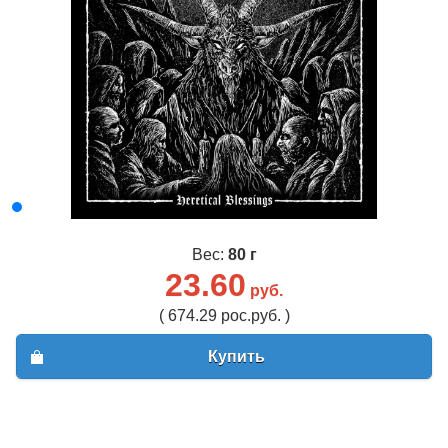
Вес:
80 г
23.60
руб.
( 674.29 рос.руб. )
Купить