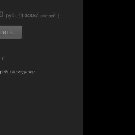
20
руб.
1 348.57
(
рос.руб. )
пить
 г
ейское издание.