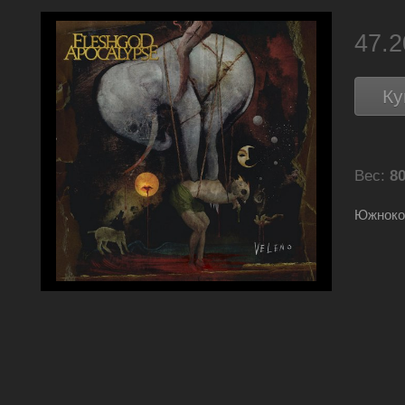
47.
Ку
Вес:
80
Южнокор