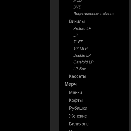
MCD
DVD
Лицензионные издания
Винилы
Picture LP
LP
7" EP
10'' MLP
Double LP
Gatefold LP
LP Box
Кассеты
Мерч
Майки
Кофты
Рубашки
Женские
Балахоны