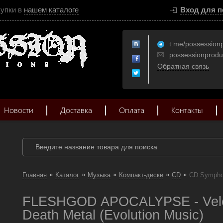
купки в
нашем каталоге
Вход для п
t.me/possession
possessionprod
Обратная связь
Новости
Доставка
Оплата
Контакты
»
»
»
»
»
Главная
Каталог
Музыка
Компакт-диски
CD
CD Symphon
FLESHGOD APOCALYPSE - Vele
Death Metal (Evolution Music)