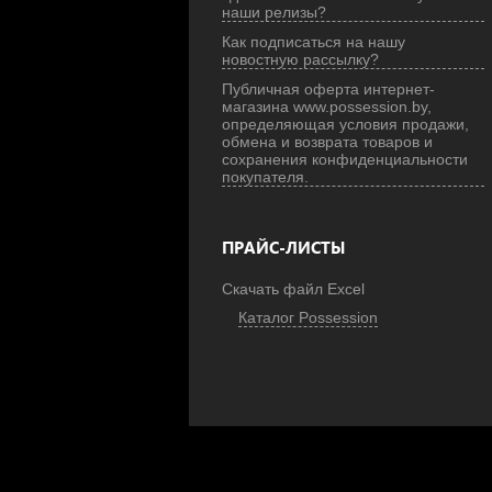
наши релизы?
Как подписаться на нашу
новостную рассылку?
Публичная оферта интернет-
магазина www.possession.by,
определяющая условия продажи,
обмена и возврата товаров и
сохранения конфиденциальности
покупателя.
ПРАЙС-ЛИСТЫ
Скачать файл Excel
Каталог Possession