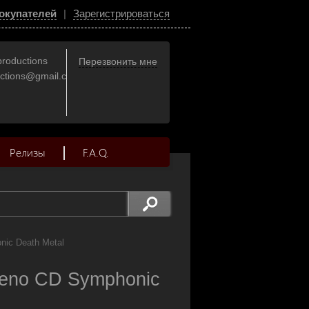
окупателей
|
Зарегистрироваться
productions
Перезвонить мне
uctions@gmail.com
Релизы
F.A.Q.
ic Death Metal
no CD Symphonic