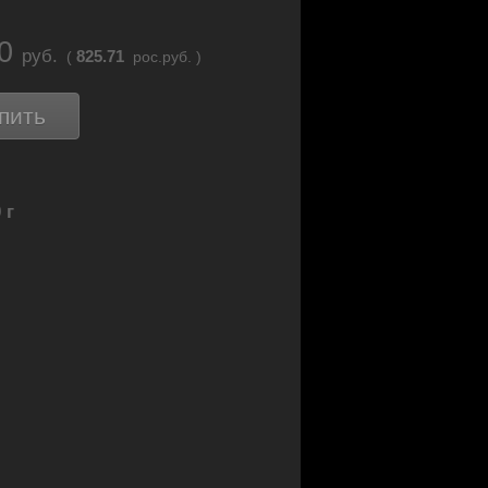
90
руб.
825.71
(
рос.руб. )
пить
 г