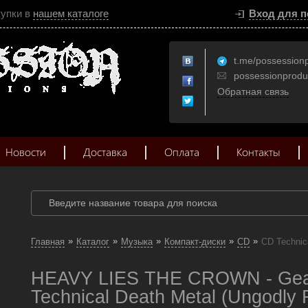
купки в
нашем каталоге
Вход для п
t.me/possession
possessionprod
Обратная связь
Новости
Доставка
Оплата
Контакты
»
»
»
»
»
Главная
Каталог
Музыка
Компакт-диски
CD
CD Technic
HEAVY LIES THE CROWN - Gear
Technical Death Metal (Ungodly 