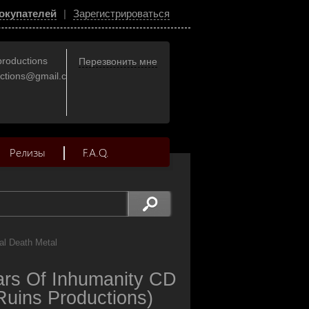
окупателей
|
Зарегистрироваться
productions
Перезвонить мне
uctions@gmail.com
Релизы
F.A.Q.
al Death Metal
s Of Inhumanity CD
Ruins Productions)