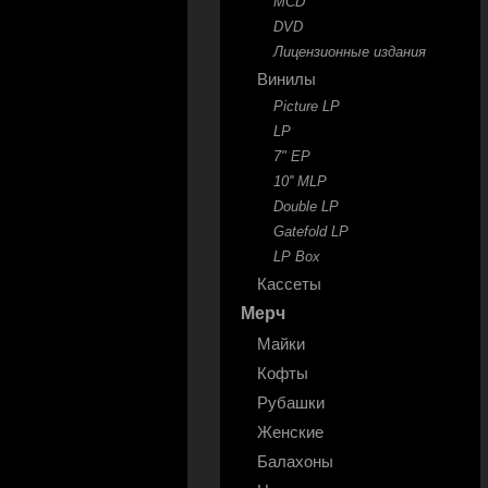
MCD
DVD
Лицензионные издания
Винилы
Picture LP
LP
7" EP
10'' MLP
Double LP
Gatefold LP
LP Box
Кассеты
Мерч
Майки
Кофты
Рубашки
Женские
Балахоны