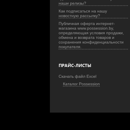
наши релизы?
Как подписаться на нашу
новостную рассылку?
Публичная оферта интернет-
магазина www.possession.by,
определяющая условия продажи,
обмена и возврата товаров и
сохранения конфиденциальности
покупателя.
ПРАЙС-ЛИСТЫ
Скачать файл Excel
Каталог Possession