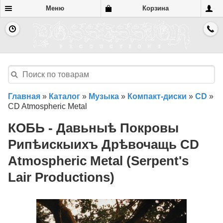
Меню
Корзина
Главная
»
Каталог
»
Музыка
»
Компакт-диски
»
CD
»
CD Atmospheric Metal
КОБЬ - Давьныѣ Покровы
Рипѣискыихъ Дрѣвочащь CD
Atmospheric Metal (Serpent's
Lair Productions)