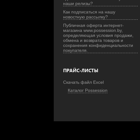
наши релизы?
Как подписаться на нашу
новостную рассылку?
Публичная оферта интернет-
магазина www.possession.by,
определяющая условия продажи,
обмена и возврата товаров и
сохранения конфиденциальности
покупателя.
ПРАЙС-ЛИСТЫ
Скачать файл Excel
Каталог Possession