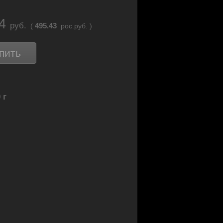
34
руб.
495.43
(
рос.руб. )
пить
 г