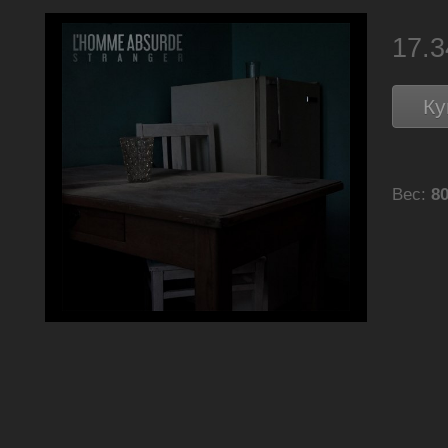
17.
Ку
Вес:
80