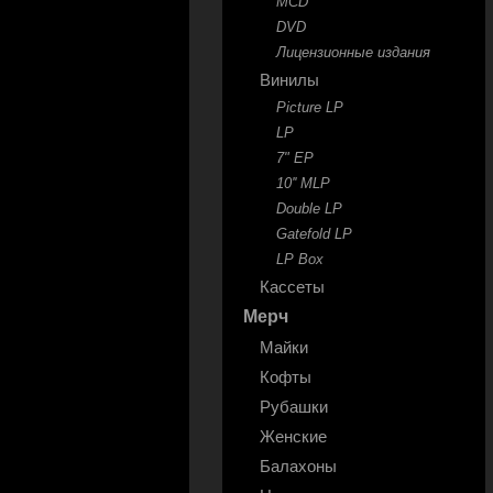
MCD
DVD
Лицензионные издания
Винилы
Picture LP
LP
7" EP
10'' MLP
Double LP
Gatefold LP
LP Box
Кассеты
Мерч
Майки
Кофты
Рубашки
Женские
Балахоны