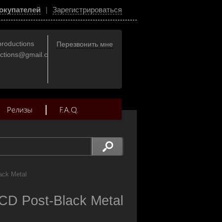
окупателей
|
Зарегистрироваться
productions
Перезвонить мне
uctions@gmail.com
Релизы
F.A.Q.
ack Metal
D Post-Black Metal