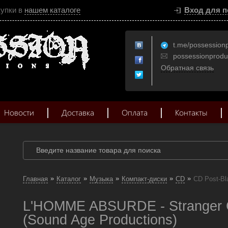
купки в
нашем каталоге
Вход для п
t.me/possession
possessionprod
Обратная связь
Новости
Доставка
Оплата
Контакты
»
»
»
»
»
Главная
Каталог
Музыка
Компакт-диски
CD
CD Post-Bl
L'HOMME ABSURDE - Stranger C
(Sound Age Productions)