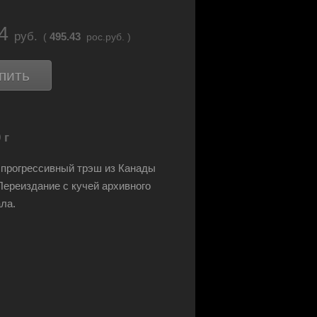
34
руб.
495.43
(
рос.руб. )
пить
 г
прогрессивный трэш из Канады
 Переиздание с кучей архивного
ла.