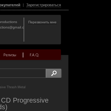
окупателей
|
Зарегистрироваться
productions
Перезвонить мне
uctions@gmail.com
Релизы
F.A.Q.
sive Thrash Metal
 CD Progressive
ds)