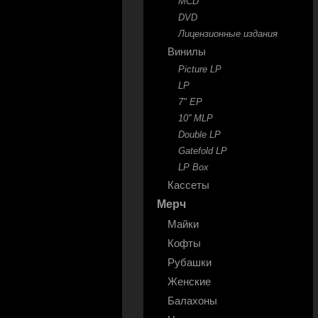
MCD
DVD
Лицензионные издания
Винилы
Picture LP
LP
7" EP
10'' MLP
Double LP
Gatefold LP
LP Box
Кассеты
Мерч
Майки
Кофты
Рубашки
Женские
Балахоны