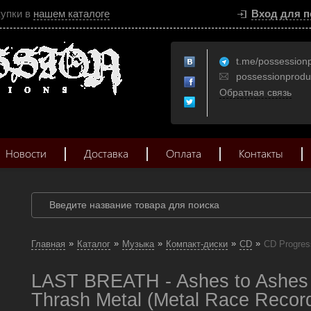
купки в
нашем каталоге
Вход для п
t.me/possession
possessionprod
Обратная связь
Новости
Доставка
Оплата
Контакты
»
»
»
»
»
Главная
Каталог
Музыка
Компакт-диски
CD
CD Progres
LAST BREATH - Ashes to Ashes
Thrash Metal (Metal Race Recor