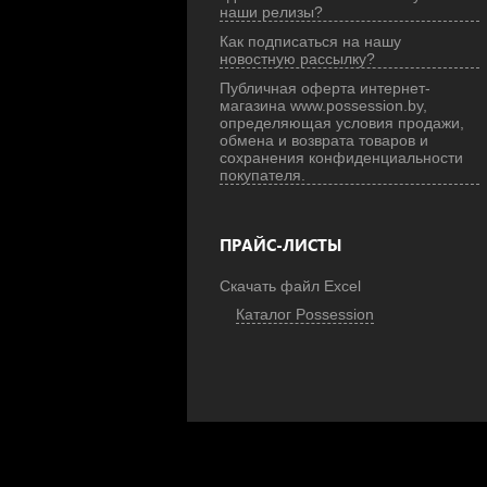
наши релизы?
Как подписаться на нашу
новостную рассылку?
Публичная оферта интернет-
магазина www.possession.by,
определяющая условия продажи,
обмена и возврата товаров и
сохранения конфиденциальности
покупателя.
ПРАЙС-ЛИСТЫ
Скачать файл Excel
Каталог Possession