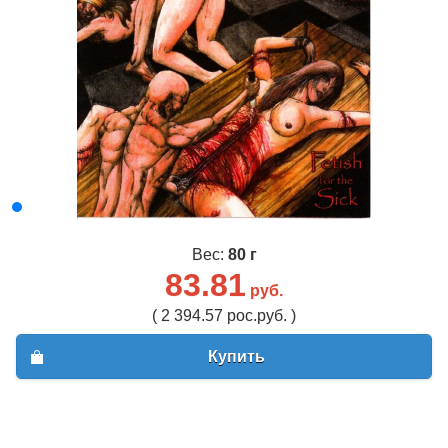
Вес:
80 г
83.81
руб.
( 2 394.57 рос.руб. )
Купить