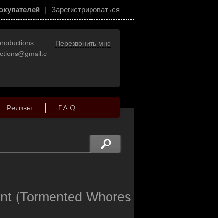
окупателей
|
Зарегистрироваться
productions
Перезвонить мне
uctions@gmail.com
Релизы
F.A.Q.
t
t (Tormented Whores