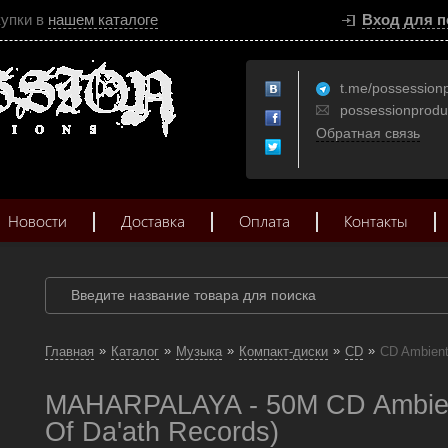
купки в
нашем каталоге
Вход для п
t.me/possession
possessionprod
Обратная связь
Новости
Доставка
Оплата
Контакты
»
»
»
»
»
Главная
Каталог
Музыка
Компакт-диски
CD
CD Ambien
MAHARPALAYA - 50M CD Ambien
Of Da'ath Records)