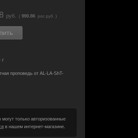
68
руб.
990.86
(
рос.руб. )
пить
 г
ная проповедь от AL-LA-ShT-
 могут только авторизованные
ся
в нашем интернет-магазине.