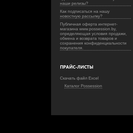
наши релизы?
Как подписаться на нашу
новостную рассылку?
Публичная оферта интернет-
магазина www.possession.by,
определяющая условия продажи,
обмена и возврата товаров и
сохранения конфиденциальности
покупателя.
ПРАЙС-ЛИСТЫ
Скачать файл Excel
Каталог Possession