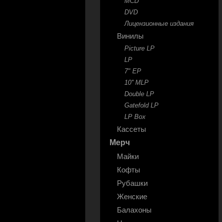
MCD
DVD
Лицензионные издания
Винилы
Picture LP
LP
7" EP
10'' MLP
Double LP
Gatefold LP
LP Box
Кассеты
Мерч
Майки
Кофты
Рубашки
Женские
Балахоны