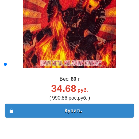
Вес:
80 г
34.68
руб.
( 990.86 рос.руб. )
Купить