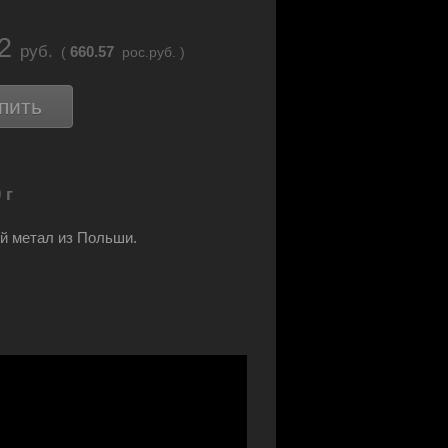
12
руб.
660.57
(
рос.руб. )
пить
 г
й метал из Польши.