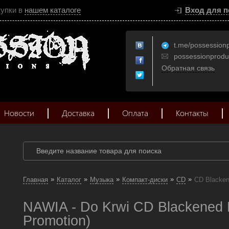
купки в
нашем каталоге
Вход для п
t.me/possession
possessionprod
Обратная связь
Новости
Доставка
Оплата
Контакты
»
»
»
»
»
Главная
Каталог
Музыка
Компакт-диски
CD
CD Blacken
NAWIA - Do Krwi CD Blackened 
Promotion)