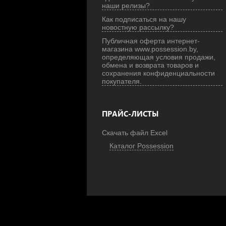
наши релизы?
Как подписаться на нашу
новостную рассылку?
Публичная оферта интернет-
магазина www.possession.by,
определяющая условия продажи,
обмена и возврата товаров и
сохранения конфиденциальности
покупателя.
ПРАЙС-ЛИСТЫ
Скачать файл Excel
Каталог Possession