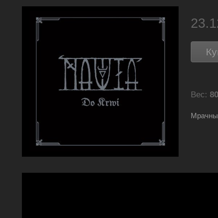
23.
Ку
Вес:
80
Мрачны