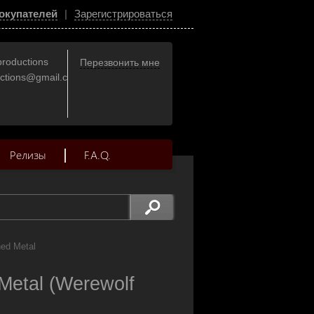
окупателей
|
Зарегистрироваться
productions
Перезвонить мне
uctions@gmail.com
Релизы
F.A.Q.
ed Metal
Metal (Werewolf