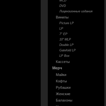
MCD
DVD
Лицензионные издания
Винилы
Picture LP
LP
7" EP
10'' MLP
Double LP
Gatefold LP
LP Box
Кассеты
Мерч
Майки
Кофты
Рубашки
Женские
Балахоны