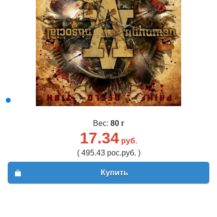
Вес:
80 г
17.34
руб.
( 495.43 рос.руб. )
Купить