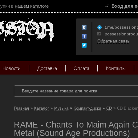
купки в
нашем каталоге
Вход для п
t.me/possession
possessionprod
Обратная связь
Новости
Доставка
Оплата
Контакты
»
»
»
»
»
Главная
Каталог
Музыка
Компакт-диски
CD
CD Blacken
RAME - Chants To Maim Again 
Metal (Sound Age Productions)