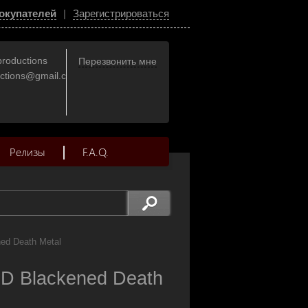
окупателей
|
Зарегистрироваться
productions
Перезвонить мне
uctions@gmail.com
Релизы
F.A.Q.
ed Death Metal
CD Blackened Death