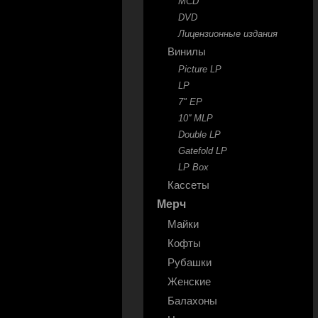
MCD
DVD
Лицензионные издания
Винилы
Picture LP
LP
7" EP
10'' MLP
Double LP
Gatefold LP
LP Box
Кассеты
Мерч
Майки
Кофты
Рубашки
Женские
Балахоны