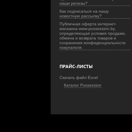
наши релизы?
Как подписаться на нашу
новостную рассылку?
Публичная оферта интернет-
магазина www.possession.by,
определяющая условия продажи,
обмена и возврата товаров и
сохранения конфиденциальности
покупателя.
ПРАЙС-ЛИСТЫ
Скачать файл Excel
Каталог Possession