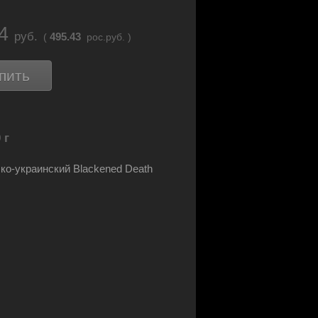
34
руб.
495.43
(
рос.руб. )
пить
 г
ко-украинский Blackened Death