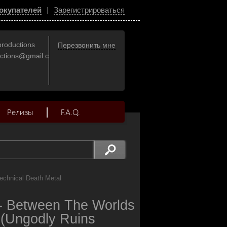
окупателей
|
Зарегистрироваться
productions
Перезвонить мне
uctions@gmail.com
Релизы
F.A.Q.
echnical Death Metal
Between The Worlds
 (Ungodly Ruins