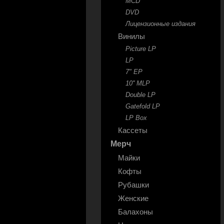
MCD
DVD
Лицензионные издания
Винилы
Picture LP
LP
7" EP
10'' MLP
Double LP
Gatefold LP
LP Box
Кассеты
Мерч
Майки
Кофты
Рубашки
Женские
Балахоны