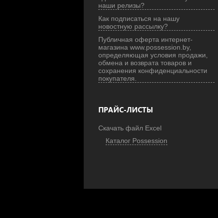
наши релизы?
Как подписаться на нашу
новостную рассылку?
Публичная оферта интернет-
магазина www.possession.by,
определяющая условия продажи,
обмена и возврата товаров и
сохранения конфиденциальности
покупателя.
ПРАЙС-ЛИСТЫ
Скачать файл Excel
Каталог Possession