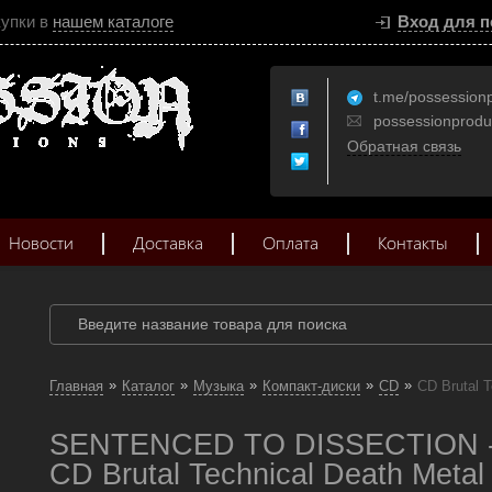
купки в
нашем каталоге
Вход для п
t.me/possession
possessionprod
Обратная связь
Новости
Доставка
Оплата
Контакты
»
»
»
»
»
Главная
Каталог
Музыка
Компакт-диски
CD
CD Brutal T
SENTENCED TO DISSECTION - 
CD Brutal Technical Death Metal