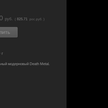
90
руб.
825.71
(
рос.руб. )
пить
 г
ный модерновый Death Metal.