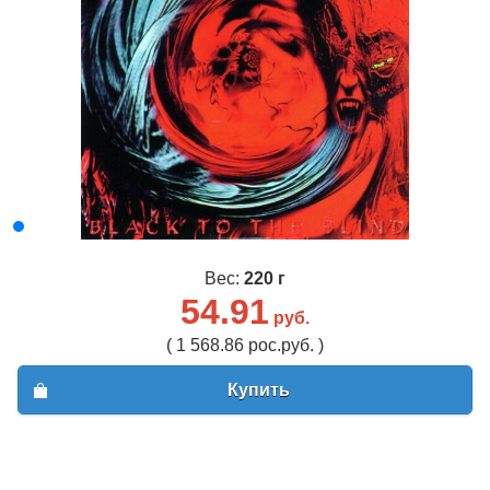
Вес:
220 г
54.91
руб.
( 1 568.86 рос.руб. )
Купить