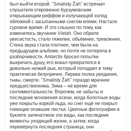
был выйти второй. "Smalisty Žah" встречает
слушателя откровенно бурзумовским
открывающим риффом и излучающей холод
обложкой с засыпанными снегом елями. Настало
суровое время. И это слышно по тому, как
изменилось звучание Vietah. Оно обрело
увесистость, стало тяжелее, объёмнее, тревожнее.
Стена звука стала плотнее, чем была на
предыдущем альбоме, но почти не потеряла в
разборчивости. Antarctis бросил попытки
выкричать душу, его вокал превратился в
довольно низкий рык, который попадает в тему
практически безупречно. Лирика полна увядания,
тьмы, смерти. "Smalisty Žah" гораздо мрачнее
предшественника. Зима – не время для
сентиментальности. Впрочем, не забыты и
последние мгновения осени, когда болотные воды
уже покрыты коркой льда, но снег ещё не покрыл
гниющие опавшие листья. Цветные фотографии в
буклете запечатлели эти виды, как последние
моменты уходящей жизни, а затем, когда
перевёрнута последняя страница, они