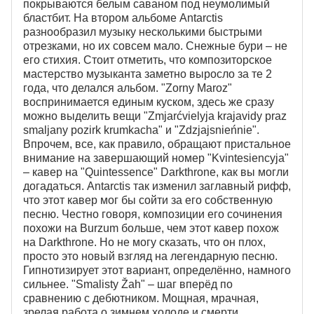
покрываются белым саваном под неумолимый
бластбит. На втором альбоме Antarctis
разнообразил музыку несколькими быстрыми
отрезками, но их совсем мало. Снежные бури – не
его стихия. Стоит отметить, что композиторское
мастерство музыканта заметно выросло за те 2
года, что делался альбом. "Zorny Maroz"
воспринимается единым куском, здесь же сразу
можно выделить вещи "Zmjarćvielyja krajavidy praz
smaljany pozirk krumkacha" и "Zdzjajsnieńnie".
Впрочем, все, как правило, обращают пристальное
внимание на завершающий номер "Kvintesiencyja"
– кавер на "Quintessence" Darkthrone, как вы могли
догадаться. Antarctis так изменил заглавный рифф,
что этот кавер мог бы сойти за его собственную
песню. Честно говоря, композиции его сочинения
похожи на Burzum больше, чем этот кавер похож
на Darkthrone. Но не могу сказать, что он плох,
просто это новый взгляд на легендарную песню.
Гипнотизирует этот вариант, определённо, намного
сильнее. "Smalisty Žah" – шаг вперёд по
сравнению с дебютником. Мощная, мрачная,
зрелая работа о зимнем холоде и смерти.