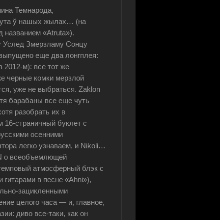
нина Темнарода,
рута ў нашых жылах… (на
 названием «Atruta»).
у Услед Змерзламу Сонцу
выпущено еще два лонгплея:
 2012-м): все тот же
же черные комки мерзлой
ся, уже не выбраться. Zaklon
тя барабаны все еще чуть
отя разобрать их в
м 16-страничный буклет с
русскими осенними
ора легко узнаваем, и Nikoli…
ON о всеобъемлющей
темповый атмосферный блэк с
гитарами в песне «Ahni»),
ально-зацикленными
ние целого часа — и, главное,
ии: диво все-таки, как он