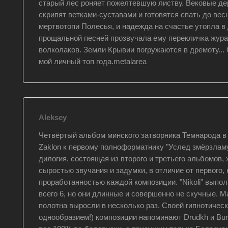
старый лес роняет пожелтевшую листву. Вековые дер
скрипят ветками-суставами и готовятся спать до вес
мертвотопи Полесья, и надежда на счастье утопла в 
прощальной песней прозвучала ему перекличка жура
волколаков. Земли Крывии погружаются в дремоту... 
мой личный топ года.metalarea
Aleksey
Четвёртый альбом минского затворника Темнарода в
Zaklon к первому полноформатнику "Услед змёрзлам
дилогия, состоящая из второго и третьего альбомов,
сыростью звучания и задумки, в отличие от первого,
проработанностью каждой композиции. "Nikoli" выпол
всего 6, но они длинные и совершенно не скучные.
полотна выросли в несколько раз. Своей гипнотичес
однообразием!) композиции напоминают Drudkh и Bu