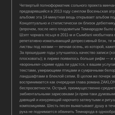
Четвертый полноформатник сольного проекта минча
предварявшийся в 2013 году синглом Восеньская ат
альбоме эта 14-минутная вещь открывает альбом под
Концептуально и стилистически он близок дебютник
(впрочем, после него плодовитым Темнародом было 
Шэпт чорнага лісьця в 2011-м и Сымбалі нязбытнага в
репетативно-изматывающий депрессивный блэк, те 
листвы под ногами — вечная осень, из которой, кажет
За прошедшие годы улучшилось качество записи (хо
плосковаты); в лирике появилось больше рифм — и х
«вороньем» скриме едва ли удастся, к вашим услуга
текстами, умирающими птицами и сумрачными бело
ландшафтами в блеклой сепии. В целом же почерк авт
воспринимается как очередная глава романа ZAKL
беспросветности. Острый, преимущественно средне
эмбиентальными зарисовками (и прям-таки думовыми 
давящий и изнуряющий нарочито затянутыми и риту
композициями. Шесть песен выматывают душу в тече
рука не поднимается обвинить Темнарода в однообраз