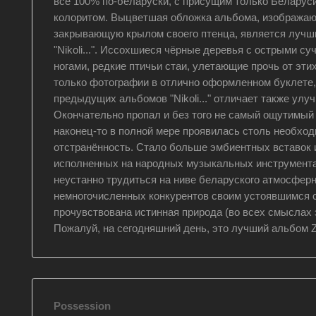
все 100% по-беларуски, с присущим только Беларус
колоритом. Выцветшая обложка альбома, изображаю
закрывающую крылом своего птенца, является луч
"Nikoli...". Иссохшиеся чёрные деревья с острыми су
ногами, редкие птичьи стаи, улетающие прочь от эти
только фотографии в отлично оформленном буклете,
предыдущих альбомов "Nikoli..." отличает также улу
Окончательно пропал и без того не самый ощутимый 
наконец-то в полной мере проявилась столь необхо
отстранённость. Стало больше эмбиентных вставок 
исполненных на народных музыкальных инструмента
неустанно трудиться на ниве беларуского атмосферн
немногочисленных конкурентов своим устоявшимся с
прочувствована истинная природа (во всех смыслах 
Пожалуй, на сегодняшний день, это лучший альбом Zak
Possession