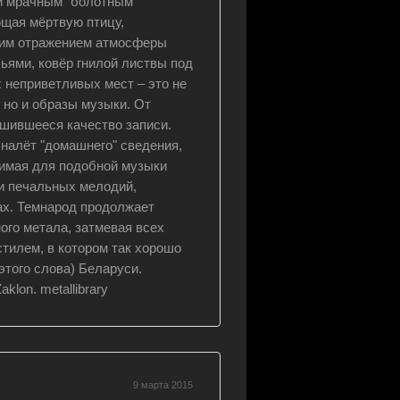
и мрачным "болотным"
щая мёртвую птицу,
шим отражением атмосферы
чьями, ковёр гнилой листвы под
х неприветливых мест – это не
 но и образы музыки. От
чшившееся качество записи.
налёт "домашнего" сведения,
димая для подобной музыки
и печальных мелодий,
х. Темнарод продолжает
ого метала, затмевая всех
тилем, в котором так хорошо
этого слова) Беларуси.
lon. metallibrary
9 марта 2015