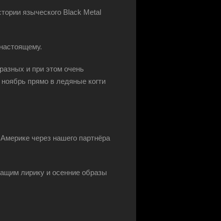
тории языческого Black Metal
-настоящему.
разных и при этом очень
 ноябрь прямо в ледяные когти
 Америке через нашего партнёра
ащим лирику и осенние образы