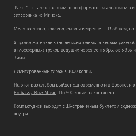
”Nikoli” – стал четвёртым полноформатным альбомом в ис
затворника из Минска.
Меланхолично, красиво, сыро и искренне … В общем, по
6 продолжительных (но не монотонных, а весьма разнооб
атмосферных) трэков ведущих через сентябрь, октябрь и
Зимы…
Лимитированный тираж в 1000 копий.
На этот раз альбом выйдет одновременно и в Европе, и в
Embassy Row Music
. По 500 копий на континент.
Компакт-диск выходит с 16-страничным буклетом содерж
внутри.