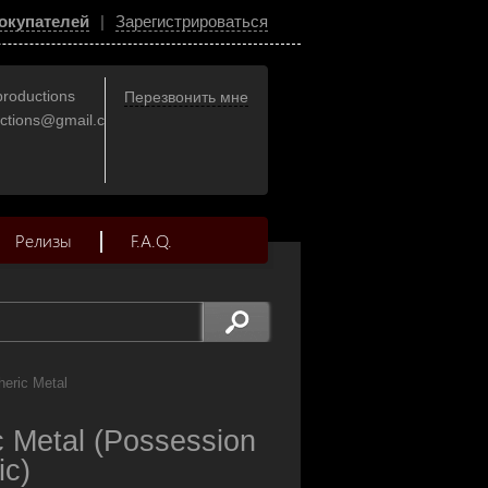
окупателей
|
Зарегистрироваться
productions
Перезвонить мне
uctions@gmail.com
Релизы
F.A.Q.
eric Metal
 Metal (Possession
ic)