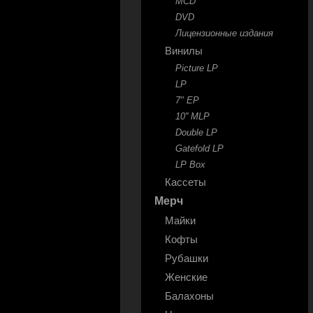
MCD
DVD
Лицензионные издания
Винилы
Picture LP
LP
7" EP
10'' MLP
Double LP
Gatefold LP
LP Box
Кассеты
Мерч
Майки
Кофты
Рубашки
Женские
Балахоны