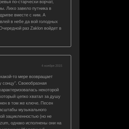
евья по-старчески ворчат,
ны. Лихо завело путника в
дригве вместе с ним. А
влей в небе да вой голодных
Очередной раз Zaklon войдет в
4 ноября 2015
 какой-то мере возвращает
у сонцу". Своеобразная
 характеризовалась некоторой
 который цепко хватал за душу
нен в том же ключе. Песен
 Масштабы музыкального
кой зацикленностью (но не
rzum, однако исполнены они на