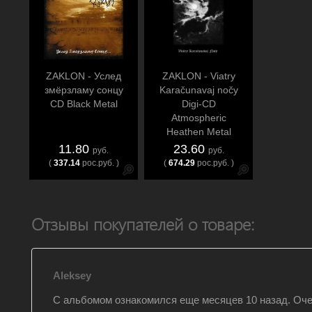
ZAKLON - Услед
ZAKLON - Viatry
змёрзламу сонцу
Karačunavaj nočy
CD Black Metal
Digi-CD
Atmospheric
Heathen Metal
11.80
23.60
руб.
руб.
(
337.14
рос.руб. )
(
674.29
рос.руб. )
Отзывы покупателей о товаре:
Aleksey
С альбомом ознакомился еще месяцев 10 назад. Оч