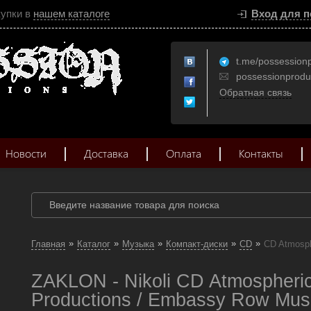
купки в
нашем каталоге
Вход для п
t.me/possession
possessionprod
Обратная связь
Новости
Доставка
Оплата
Контакты
»
»
»
»
»
Главная
Каталог
Музыка
Компакт-диски
CD
CD Atmosph
ZAKLON - Nikoli CD Atmospheric
Productions / Embassy Row Mus