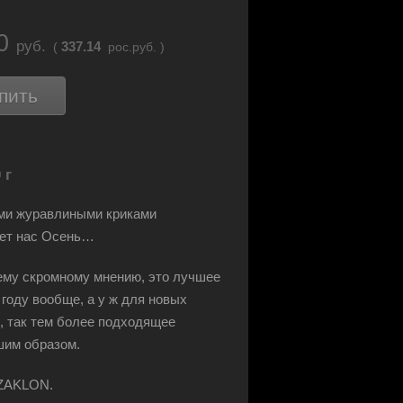
80
руб.
337.14
(
рос.руб. )
пить
 г
ми журавлиными криками
ает нас Осень…
му скромному мнению, это лучшее
 году вообще, а у ж для новых
, так тем более подходящее
шим образом.
 ZAKLON.