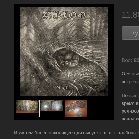
11.
Ку
Вес:
80
Осенни
встреч
По наше
время в
релизов
наилуч
И уж тем более походящее для выпуска нового альбома