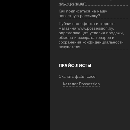
наши релизы?
Как подписаться на нашу
новостную рассылку?
Публичная оферта интернет-
магазина www.possession.by,
определяющая условия продажи,
обмена и возврата товаров и
сохранения конфиденциальности
покупателя.
ПРАЙС-ЛИСТЫ
Скачать файл Excel
Каталог Possession