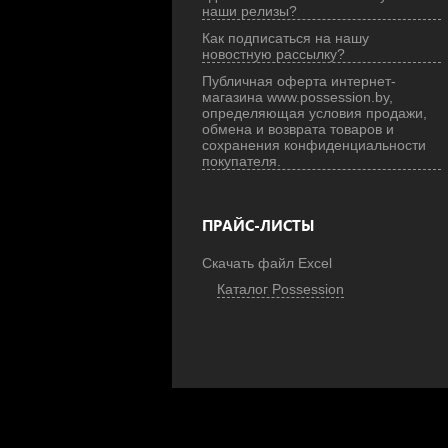
наши релизы?
Как подписаться на нашу
новостную рассылку?
Публичная оферта интернет-
магазина www.possession.by,
определяющая условия продажи,
обмена и возврата товаров и
сохранения конфиденциальности
покупателя.
ПРАЙС-ЛИСТЫ
Скачать файл Excel
Каталог Possession