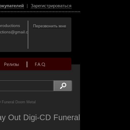
окупателей
|
Зарегистрироваться
productions
Перезвонить мне
uctions@gmail.com
Релизы
F.A.Q.
D Funeral Doom Metal
 Out Digi-CD Funeral