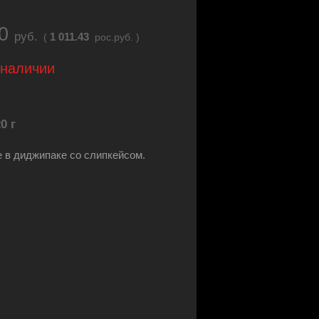
40
руб.
1 011.43
(
рос.руб. )
 наличии
0 г
 в диджипаке со слипкейсом.