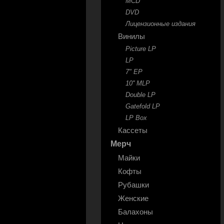
MCD
DVD
Лицензионные издания
Винилы
Picture LP
LP
7" EP
10'' MLP
Double LP
Gatefold LP
LP Box
Кассеты
Мерч
Майки
Кофты
Рубашки
Женские
Балахоны