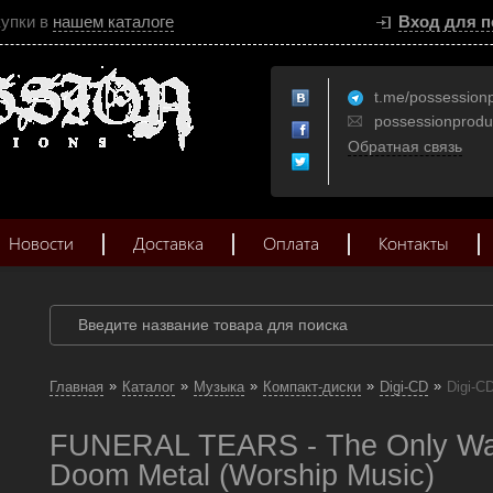
купки в
нашем каталоге
Вход для п
t.me/possession
possessionprod
Обратная связь
Новости
Доставка
Оплата
Контакты
»
»
»
»
»
Главная
Каталог
Музыка
Компакт-диски
Digi-CD
Digi-C
FUNERAL TEARS - The Only Way
Doom Metal (Worship Music)