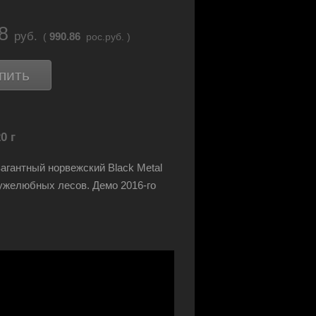
68
руб.
990.86
(
рос.руб. )
пить
0 г
агантный норвежский Black Metal
ужелюбных лесов. Демо 2016-го