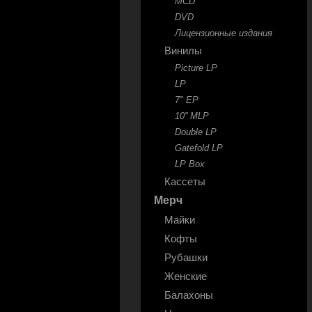
MCD
DVD
Лицензионные издания
Винилы
Picture LP
LP
7" EP
10'' MLP
Double LP
Gatefold LP
LP Box
Кассеты
Мерч
Майки
Кофты
Рубашки
Женские
Балахоны