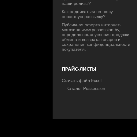
наши релизы?
Как подписаться на нашу
новостную рассылку?
Публичная оферта интернет-
магазина www.possession.by,
определяющая условия продажи,
обмена и возврата товаров и
сохранения конфиденциальности
покупателя.
ПРАЙС-ЛИСТЫ
Скачать файл Excel
Каталог Possession