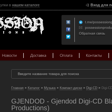
купки в
нашем каталоге
Вход для п
t.me/possession
possessionprod
Обратная связь
Новости
Доставка
Оплата
Контакты
»
»
»
»
»
Главная
Каталог
Музыка
Компакт-диски
Digi-CD
Digi-C
GJENDOD - Gjendod Digi-CD Blac
Productions)