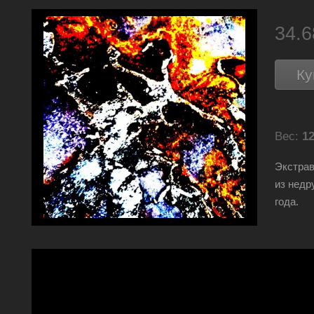
34.
Ку
Вес:
12
Экстрав
из недр
года.