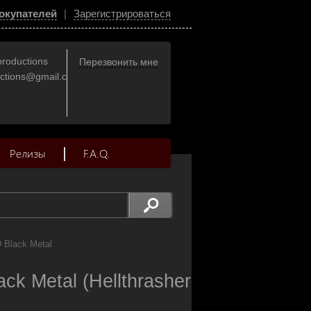
окупателей
|
Зарегистрироваться
productions
Перезвонить мне
uctions@gmail.com
Релизы
F.A.Q.
D Black Metal
k Metal (Hellthrasher