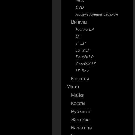
MCD
DVD
Лицензионные издания
Винилы
Picture LP
LP
7" EP
10'' MLP
Double LP
Gatefold LP
LP Box
Кассеты
Мерч
Майки
Кофты
Рубашки
Женские
Балахоны