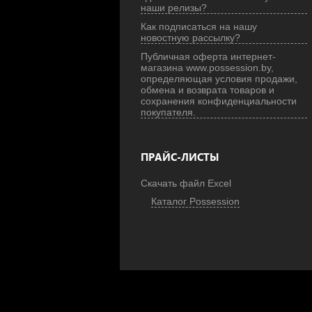
наши релизы?
Как подписаться на нашу
новостную рассылку?
Публичная оферта интернет-
магазина www.possession.by,
определяющая условия продажи,
обмена и возврата товаров и
сохранения конфиденциальности
покупателя.
ПРАЙС-ЛИСТЫ
Скачать файл Excel
Каталог Possession