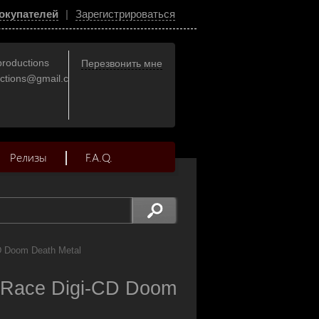
окупателей
|
Зарегистрироваться
productions
Перезвонить мне
uctions@gmail.com
Релизы
F.A.Q.
D Doom Death Metal
 Race Digi-CD Doom