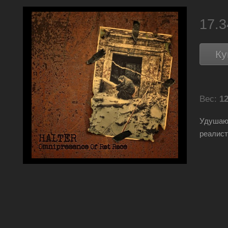
17.
Ку
Вес:
12
Удушаю
реалист