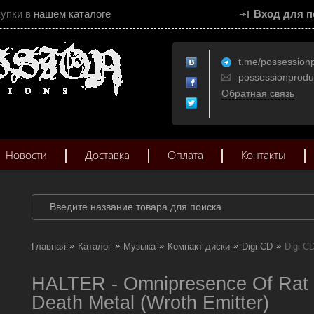
купки в
нашем каталоге
Вход для п
t.me/possession
possessionprod
Обратная связь
Новости
Доставка
Оплата
Контакты
»
»
»
»
»
Главная
Каталог
Музыка
Компакт-диски
Digi-CD
Digi-C
HALTER - Omnipresence Of Rat
Death Metal (Wroth Emitter)