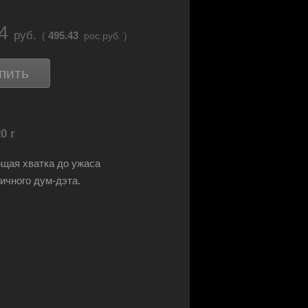
34
руб.
495.43
(
рос.руб. )
пить
0 г
щая хватка до ужаса
ичного дум-дэта.