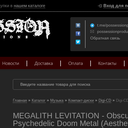
купки в
нашем каталоге
Вход для п
t.me/possession
possessionprod
Обратная связь
Новости
Доставка
Оплата
Контакты
»
»
»
»
»
Главная
Каталог
Музыка
Компакт-диски
Digi-CD
Digi-C
MEGALITH LEVITATION - Obscur
Psychedelic Doom Metal (Aesthet