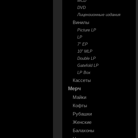
MCD
DVD
Лицензионные издания
Винилы
Picture LP
LP
7" EP
10'' MLP
Double LP
Gatefold LP
LP Box
Кассеты
Мерч
Майки
Кофты
Рубашки
Женские
Балахоны