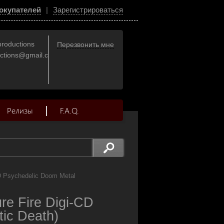
окупателей
|
Зарегистрироваться
productions
Перезвонить мне
uctions@gmail.com
Релизы
F.A.Q.
D Psychedelic Doom Metal
e Fire Digi-CD
ic Death)