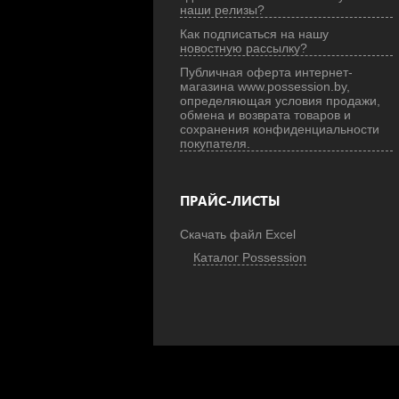
наши релизы?
Как подписаться на нашу
новостную рассылку?
Публичная оферта интернет-
магазина www.possession.by,
определяющая условия продажи,
обмена и возврата товаров и
сохранения конфиденциальности
покупателя.
ПРАЙС-ЛИСТЫ
Скачать файл Excel
Каталог Possession