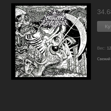
34.
Ку
Вес:
12
Свежий 