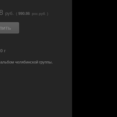
68
руб.
990.86
(
рос.руб. )
пить
0 г
альбом челябинской группы.