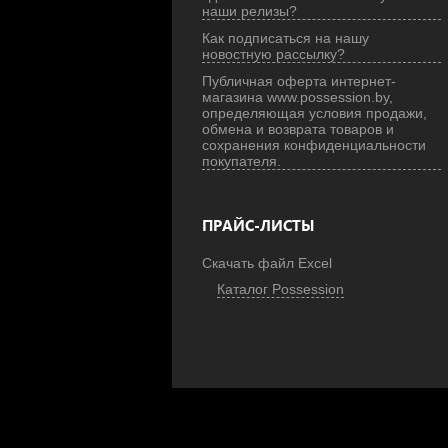
наши релизы?
Как подписаться на нашу
новостную рассылку?
Публичная оферта интернет-
магазина www.possession.by,
определяющая условия продажи,
обмена и возврата товаров и
сохранения конфиденциальности
покупателя.
ПРАЙС-ЛИСТЫ
Скачать файл Excel
Каталог Possession