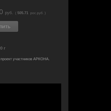
70
руб.
505.71
(
рос.руб. )
пить
0 г
проект участников АРКОНА.