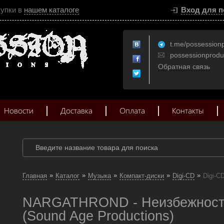
купки в
нашем каталоге
Вход для п
t.me/possession
possessionprod
Обратная связь
Новости
Доставка
Оплата
Контакты
»
»
»
»
»
Главная
Каталог
Музыка
Компакт-диски
Digi-CD
Digi-C
NARGATHROND - Неизбежность 
(Sound Age Productions)