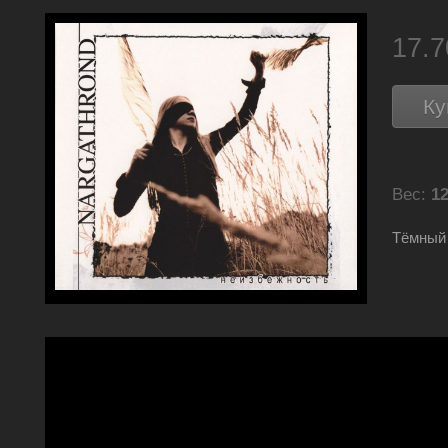
17.
Ку
Вес:
12
Тёмный 