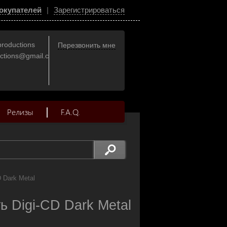
окупателей
|
Зарегистрироваться
productions
Перезвонить мне
uctions@gmail.com
Релизы
F.A.Q.
D Dark Metal
Digi-CD Dark Metal