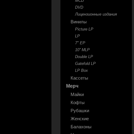
MCD
DVD
Лицензионные издания
Винилы
Picture LP
LP
7" EP
10'' MLP
Double LP
Gatefold LP
LP Box
Кассеты
Мерч
Майки
Кофты
Рубашки
Женские
Балахоны