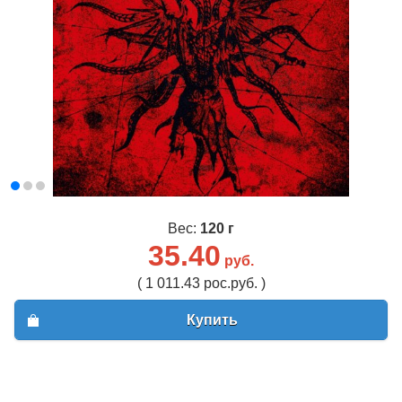
Вес:
120 г
35.40
руб.
( 1 011.43 рос.руб. )
Купить