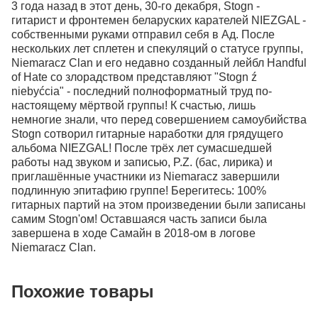
3 года назад в этот день, 30-го декабря, Stogn -
гитарист и фронтемен беларуских карателей NIEZGAL -
собственными руками отправил себя в Ад. После
нескольких лет сплетен и спекуляций о статусе группы,
Niemaracz Clan и его недавно созданный лейбл Handful
of Hate со злорадством представляют "Stogn ź
niebyćcia" - последний полноформатный труд по-
настоящему мёртвой группы! К счастью, лишь
немногие знали, что перед совершением самоубийства
Stogn сотворил гитарные наработки для грядущего
альбома NIEZGAL! После трёх лет сумасшедшей
работы над звуком и записью, P.Z. (бас, лирика) и
приглашённые участники из Niemaracz завершили
подлинную эпитафию группе! Берегитесь: 100%
гитарных партий на этом произведении были записаны
самим Stogn'ом! Оставшаяся часть записи была
завершена в ходе Самайн в 2018-ом в логове
Niemaracz Clan.
Похожие товары