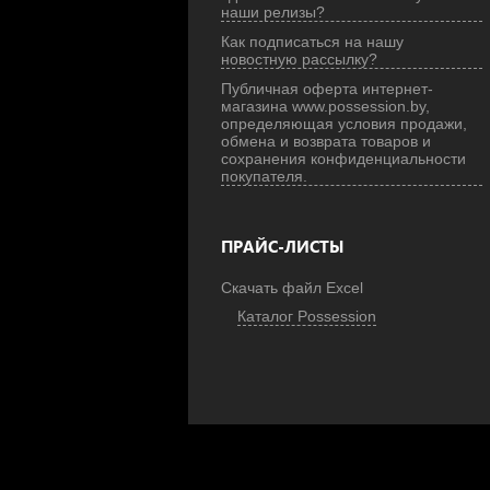
наши релизы?
Как подписаться на нашу
новостную рассылку?
Публичная оферта интернет-
магазина www.possession.by,
определяющая условия продажи,
обмена и возврата товаров и
сохранения конфиденциальности
покупателя.
ПРАЙС-ЛИСТЫ
Скачать файл Excel
Каталог Possession