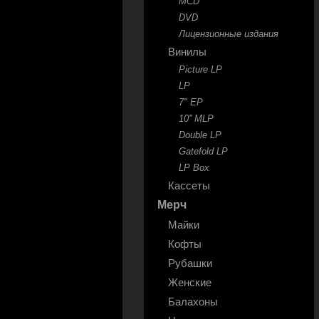
MCD
DVD
Лицензионные издания
Винилы
Picture LP
LP
7" EP
10'' MLP
Double LP
Gatefold LP
LP Box
Кассеты
Мерч
Майки
Кофты
Рубашки
Женские
Балахоны