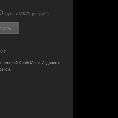
90
руб.
825.71
(
рос.руб. )
пить
0 г
немецкий Death Metal. Издание с
реком.