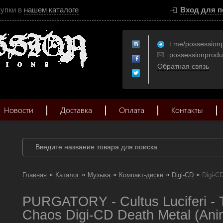
купки в
нашем каталоге
Вход для п
t.me/possession
possessionprod
Обратная связь
Новости
Доставка
Оплата
Контакты
»
»
»
»
»
Главная
Каталог
Музыка
Компакт-диски
Digi-CD
Digi-C
PURGATORY - Cultus Luciferi - 
Chaos Digi-CD Death Metal (Ani