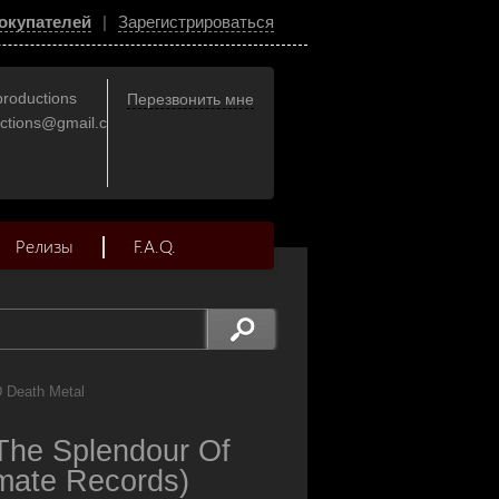
окупателей
|
Зарегистрироваться
productions
Перезвонить мне
uctions@gmail.com
Релизы
F.A.Q.
D Death Metal
The Splendour Of
mate Records)